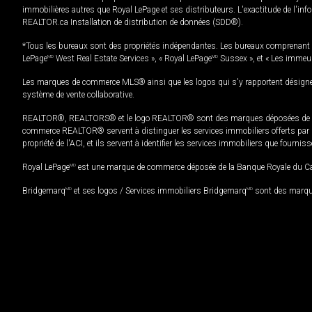
immobilières autres que Royal LePage et ses distributeurs. L'exactitude de l'info
REALTOR.ca Installation de distribution de données (SDD®).
*Tous les bureaux sont des propriétés indépendantes. Les bureaux comprenant 
LePage
MD
West Real Estate Services », « Royal LePage
MD
Sussex », et « Les immeu
Les marques de commerce MLS® ainsi que les logos qui s'y rapportent désignent
système de vente collaborative.
REALTOR®, REALTORS® et le logo REALTOR® sont des marques déposées de REAL
commerce REALTOR® servent à distinguer les services immobiliers offerts par le
propriété de l'ACI, et ils servent à identifier les services immobiliers que fourni
Royal LePage
MD
est une marque de commerce déposée de la Banque Royale du Cana
Bridgemarq
MD
et ses logos / Services immobiliers Bridgemarq
MD
sont des marque