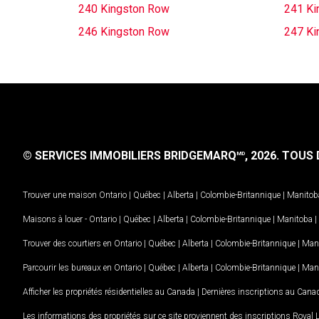
240 Kingston Row
241 Ki
246 Kingston Row
247 Ki
© SERVICES IMMOBILIERS BRIDGEMARQ
, 2026.
TOUS D
MD
Trouver une maison
Ontario
|
Québec
|
Alberta
|
Colombie-Britannique
|
Manitob
Maisons à louer -
Ontario
|
Québec
|
Alberta
|
Colombie-Britannique
|
Manitoba
|
Trouver des courtiers en
Ontario
|
Québec
|
Alberta
|
Colombie-Britannique
|
Man
Parcourir les bureaux en
Ontario
|
Québec
|
Alberta
|
Colombie-Britannique
|
Man
Afficher les propriétés résidentielles au Canada
|
Dernières inscriptions au Cana
Les informations des propriétés sur ce site proviennent des inscriptions Royal 