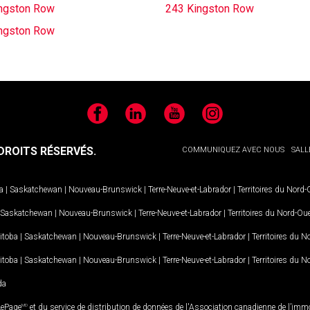
ngston Row
243 Kingston Row
ngston Row
Facebook
LinkedIn
YouTube
Instagram
ROITS RÉSERVÉS.
COMMUNIQUEZ AVEC NOUS
SALL
a
|
Saskatchewan
|
Nouveau-Brunswick
|
Terre-Neuve-et-Labrador
|
Territoires du Nord
Saskatchewan
|
Nouveau-Brunswick
|
Terre-Neuve-et-Labrador
|
Territoires du Nord-Ou
itoba
|
Saskatchewan
|
Nouveau-Brunswick
|
Terre-Neuve-et-Labrador
|
Territoires du 
itoba
|
Saskatchewan
|
Nouveau-Brunswick
|
Terre-Neuve-et-Labrador
|
Territoires du 
da
LePage
MD
et du service de distribution de données de l'Association canadienne de l’im