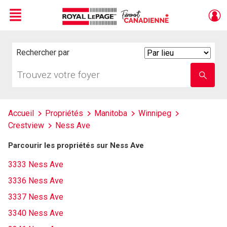
Menu
Live
En Direct
Rechercher par
Search
By
Trouvez
Entrez
votre
le
foyer
nom
de
l'école
Accueil
Propriétés
Manitoba
Winnipeg
Crestview
Ness Ave
Parcourir les propriétés sur Ness Ave
3333 Ness Ave
3336 Ness Ave
3337 Ness Ave
3340 Ness Ave