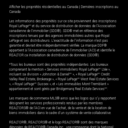
Afficher les propriétés résidentielles au Canada
|
Dernières inscriptions au
Canada
Les informations des propriétés sur ce site proviennent des inscriptions
Royal LePage
MD
et du service de distribution de données de l'Association
canadienne de l’immobilier (SDD®). SDD® met en référence des
inscriptions tenues par des agences immobilières autres que Royal
LePage et ses distributeurs. L'exactitude de l'information n'est pas
garantie et devrait être indépendamment vérifiée. La marque DDF®
appartient à l'Association canadienne de l’immobilier (ACI) et identifie le
REALTOR.ca Installation de distribution de données (SDD®).
*Tous les bureaux sont des propriétés indépendantes. Les bureaux
comprenant la mention « Services immobiliers Royal LePage
MD
Ltée »,
incluant sa division « Johnston & Daniel
MD
», « Royal LePage
MD
Credit
Valley Real Estate, Brokerage », « Royal LePage
MD
West Real Estate Services
», « Royal LePage
MD
Sussex », et « Les immeubles Mont-Tremblant »
appartiennent et sont gérés par Bridgemarq Real Estate Services
MD
.
Les marques de commerce MLS® ainsi que les logos qui s'y rapportent
désignent les services professionnels rendus par les membres
REALTORS® de l'ACI en vue de l'achat, de la vente et de la location de
biens immobiliers dans le cadre d'un système de vente collaborative.
REALTOR®, REALTORS® et le logo REALTOR® sont des marques
déposées de REALTOR® Canada Inc., une compagnie dont la National