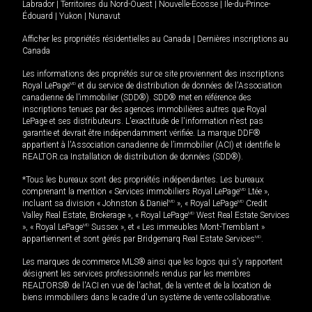
Labrador
|
Territoires du Nord-Ouest
|
Nouvelle-Écosse
|
Île-du-Prince-
Édouard
|
Yukon
|
Nunavut
Afficher les propriétés résidentielles au Canada
|
Dernières inscriptions au
Canada
Les informations des propriétés sur ce site proviennent des inscriptions
Royal LePage
MD
et du service de distribution de données de l'Association
canadienne de l’immobilier (SDD®). SDD® met en référence des
inscriptions tenues par des agences immobilières autres que Royal
LePage et ses distributeurs. L'exactitude de l'information n'est pas
garantie et devrait être indépendamment vérifiée. La marque DDF®
appartient à l'Association canadienne de l’immobilier (ACI) et identifie le
REALTOR.ca Installation de distribution de données (SDD®).
*Tous les bureaux sont des propriétés indépendantes. Les bureaux
comprenant la mention « Services immobiliers Royal LePage
MD
Ltée »,
incluant sa division « Johnston & Daniel
MD
», « Royal LePage
MD
Credit
Valley Real Estate, Brokerage », « Royal LePage
MD
West Real Estate Services
», « Royal LePage
MD
Sussex », et « Les immeubles Mont-Tremblant »
appartiennent et sont gérés par Bridgemarq Real Estate Services
MD
.
Les marques de commerce MLS® ainsi que les logos qui s'y rapportent
désignent les services professionnels rendus par les membres
REALTORS® de l'ACI en vue de l'achat, de la vente et de la location de
biens immobiliers dans le cadre d'un système de vente collaborative.