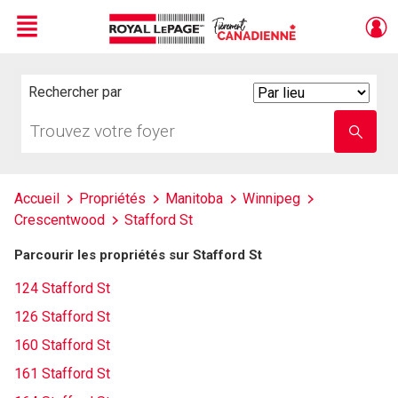
Menu
Live
En Direct
Rechercher par
Search
By
Trouvez
Entrez
votre
le
foyer
nom
de
l'école
Accueil
Propriétés
Manitoba
Winnipeg
Crescentwood
Stafford St
Parcourir les propriétés sur Stafford St
124 Stafford St
126 Stafford St
160 Stafford St
161 Stafford St