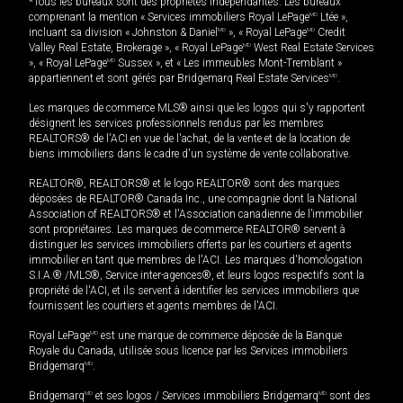
*Tous les bureaux sont des propriétés indépendantes. Les bureaux
comprenant la mention « Services immobiliers Royal LePage
MD
Ltée »,
incluant sa division « Johnston & Daniel
MD
», « Royal LePage
MD
Credit
Valley Real Estate, Brokerage », « Royal LePage
MD
West Real Estate Services
», « Royal LePage
MD
Sussex », et « Les immeubles Mont-Tremblant »
appartiennent et sont gérés par Bridgemarq Real Estate Services
MD
.
Les marques de commerce MLS® ainsi que les logos qui s'y rapportent
désignent les services professionnels rendus par les membres
REALTORS® de l'ACI en vue de l'achat, de la vente et de la location de
biens immobiliers dans le cadre d'un système de vente collaborative.
REALTOR®, REALTORS® et le logo REALTOR® sont des marques
déposées de REALTOR® Canada Inc., une compagnie dont la National
Association of REALTORS® et l'Association canadienne de l’immobilier
sont propriétaires. Les marques de commerce REALTOR® servent à
distinguer les services immobiliers offerts par les courtiers et agents
immobilier en tant que membres de l'ACI. Les marques d'homologation
S.I.A.® /MLS®, Service inter-agences®, et leurs logos respectifs sont la
propriété de l'ACI, et ils servent à identifier les services immobiliers que
fournissent les courtiers et agents membres de l'ACI.
Royal LePage
MD
est une marque de commerce déposée de la Banque
Royale du Canada, utilisée sous licence par les Services immobiliers
Bridgemarq
MD
.
Bridgemarq
MD
et ses logos / Services immobiliers Bridgemarq
MD
sont des