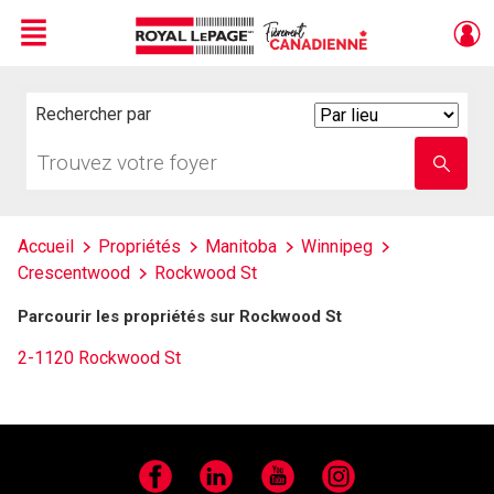
Menu
Live
En Direct
Rechercher par
Search
By
Trouvez
Entrez
votre
le
foyer
nom
de
l'école
Accueil
Propriétés
Manitoba
Winnipeg
Crescentwood
Rockwood St
Parcourir les propriétés sur Rockwood St
2-1120 Rockwood St
Facebook
LinkedIn
YouTube
Instagram