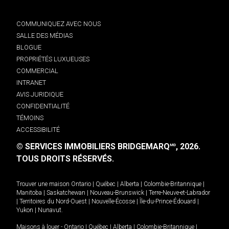
COMMUNIQUEZ AVEC NOUS
SALLE DES MÉDIAS
BLOGUE
PROPRIÉTÉS LUXUEUSES
COMMERCIAL
INTRANET
AVIS JURIDIQUE
CONFIDENTIALITÉ
TÉMOINS
ACCESSIBILITÉ
© SERVICES IMMOBILIERS BRIDGEMARQ
, 2026.
MD
TOUS DROITS RÉSERVÉS.
Trouver une maison
Ontario
|
Québec
|
Alberta
|
Colombie-Britannique
|
Manitoba
|
Saskatchewan
|
Nouveau-Brunswick
|
Terre-Neuve-et-Labrador
|
Territoires du Nord-Ouest
|
Nouvelle-Écosse
|
Île-du-Prince-Édouard
|
Yukon
|
Nunavut
.
Maisons à louer -
Ontario
|
Québec
|
Alberta
|
Colombie-Britannique
|