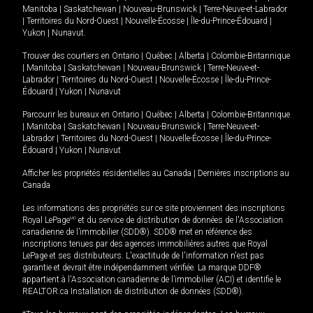
Manitoba
|
Saskatchewan
|
Nouveau-Brunswick
|
Terre-Neuve-et-Labrador
|
Territoires du Nord-Ouest
|
Nouvelle-Écosse
|
Île-du-Prince-Édouard
|
Yukon
|
Nunavut
.
Trouver des courtiers en
Ontario
|
Québec
|
Alberta
|
Colombie-Britannique
|
Manitoba
|
Saskatchewan
|
Nouveau-Brunswick
|
Terre-Neuve-et-
Labrador
|
Territoires du Nord-Ouest
|
Nouvelle-Écosse
|
Île-du-Prince-
Édouard
|
Yukon
|
Nunavut
Parcourir les bureaux en
Ontario
|
Québec
|
Alberta
|
Colombie-Britannique
|
Manitoba
|
Saskatchewan
|
Nouveau-Brunswick
|
Terre-Neuve-et-
Labrador
|
Territoires du Nord-Ouest
|
Nouvelle-Écosse
|
Île-du-Prince-
Édouard
|
Yukon
|
Nunavut
Afficher les propriétés résidentielles au Canada
|
Dernières inscriptions au
Canada
Les informations des propriétés sur ce site proviennent des inscriptions
Royal LePage
MD
et du service de distribution de données de l'Association
canadienne de l’immobilier (SDD®). SDD® met en référence des
inscriptions tenues par des agences immobilières autres que Royal
LePage et ses distributeurs. L'exactitude de l'information n'est pas
garantie et devrait être indépendamment vérifiée. La marque DDF®
appartient à l'Association canadienne de l’immobilier (ACI) et identifie le
REALTOR.ca Installation de distribution de données (SDD®).