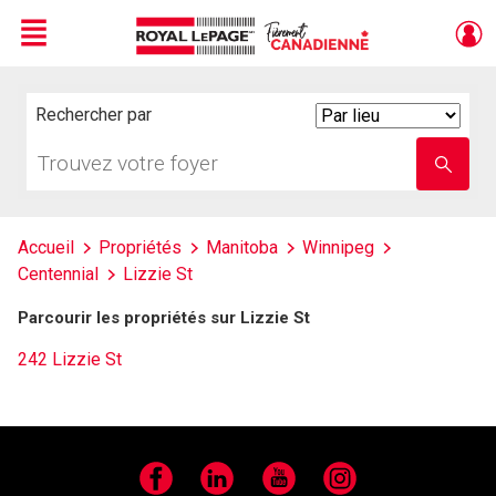
Menu
Live
En Direct
Rechercher par
Search
By
Trouvez
Entrez
votre
le
foyer
nom
de
l'école
Accueil
Propriétés
Manitoba
Winnipeg
Centennial
Lizzie St
Parcourir les propriétés sur Lizzie St
242 Lizzie St
Facebook
LinkedIn
YouTube
Instagram