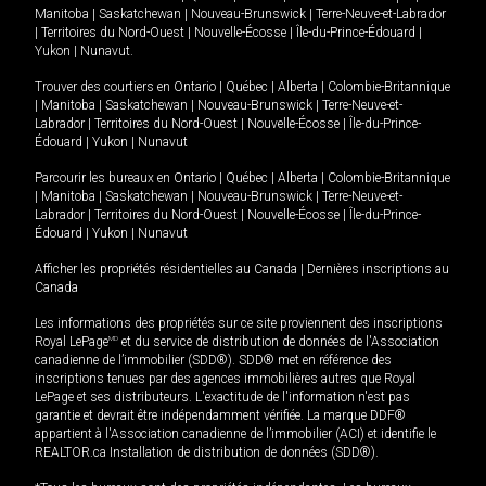
Manitoba
|
Saskatchewan
|
Nouveau-Brunswick
|
Terre-Neuve-et-Labrador
|
Territoires du Nord-Ouest
|
Nouvelle-Écosse
|
Île-du-Prince-Édouard
|
Yukon
|
Nunavut
.
Trouver des courtiers en
Ontario
|
Québec
|
Alberta
|
Colombie-Britannique
|
Manitoba
|
Saskatchewan
|
Nouveau-Brunswick
|
Terre-Neuve-et-
Labrador
|
Territoires du Nord-Ouest
|
Nouvelle-Écosse
|
Île-du-Prince-
Édouard
|
Yukon
|
Nunavut
Parcourir les bureaux en
Ontario
|
Québec
|
Alberta
|
Colombie-Britannique
|
Manitoba
|
Saskatchewan
|
Nouveau-Brunswick
|
Terre-Neuve-et-
Labrador
|
Territoires du Nord-Ouest
|
Nouvelle-Écosse
|
Île-du-Prince-
Édouard
|
Yukon
|
Nunavut
Afficher les propriétés résidentielles au Canada
|
Dernières inscriptions au
Canada
Les informations des propriétés sur ce site proviennent des inscriptions
Royal LePage
MD
et du service de distribution de données de l'Association
canadienne de l’immobilier (SDD®). SDD® met en référence des
inscriptions tenues par des agences immobilières autres que Royal
LePage et ses distributeurs. L'exactitude de l'information n'est pas
garantie et devrait être indépendamment vérifiée. La marque DDF®
appartient à l'Association canadienne de l’immobilier (ACI) et identifie le
REALTOR.ca Installation de distribution de données (SDD®).