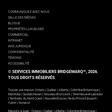
COMMUNIQUEZ AVEC NOUS
SALLE DES MÉDIAS
BLOGUE
PROPRIÉTÉS LUXUEUSES
COMMERCIAL
INTRANET
AVIS JURIDIQUE
CONFIDENTIALITÉ
TÉMOINS
ACCESSIBILITÉ
© SERVICES IMMOBILIERS BRIDGEMARQ
, 2026.
MD
TOUS DROITS RÉSERVÉS.
Trouver une maison
Ontario
|
Québec
|
Alberta
|
Colombie-Britannique
|
Manitoba
|
Saskatchewan
|
Nouveau-Brunswick
|
Terre-Neuve-et-Labrador
|
Territoires du Nord-Ouest
|
Nouvelle-Écosse
|
Île-du-Prince-Édouard
|
Yukon
|
Nunavut
.
Maisons à louer -
Ontario
|
Québec
|
Alberta
|
Colombie-Britannique
|