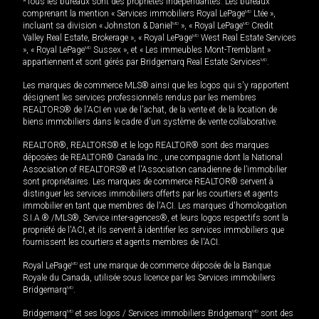
*Tous les bureaux sont des propriétés indépendantes. Les bureaux
comprenant la mention « Services immobiliers Royal LePage
MD
Ltée »,
incluant sa division « Johnston & Daniel
MD
», « Royal LePage
MD
Credit
Valley Real Estate, Brokerage », « Royal LePage
MD
West Real Estate Services
», « Royal LePage
MD
Sussex », et « Les immeubles Mont-Tremblant »
appartiennent et sont gérés par Bridgemarq Real Estate Services
MD
.
Les marques de commerce MLS® ainsi que les logos qui s'y rapportent
désignent les services professionnels rendus par les membres
REALTORS® de l'ACI en vue de l'achat, de la vente et de la location de
biens immobiliers dans le cadre d'un système de vente collaborative.
REALTOR®, REALTORS® et le logo REALTOR® sont des marques
déposées de REALTOR® Canada Inc., une compagnie dont la National
Association of REALTORS® et l'Association canadienne de l’immobilier
sont propriétaires. Les marques de commerce REALTOR® servent à
distinguer les services immobiliers offerts par les courtiers et agents
immobilier en tant que membres de l'ACI. Les marques d'homologation
S.I.A.® /MLS®, Service inter-agences®, et leurs logos respectifs sont la
propriété de l'ACI, et ils servent à identifier les services immobiliers que
fournissent les courtiers et agents membres de l'ACI.
Royal LePage
MD
est une marque de commerce déposée de la Banque
Royale du Canada, utilisée sous licence par les Services immobiliers
Bridgemarq
MD
.
Bridgemarq
MD
et ses logos / Services immobiliers Bridgemarq
MD
sont des