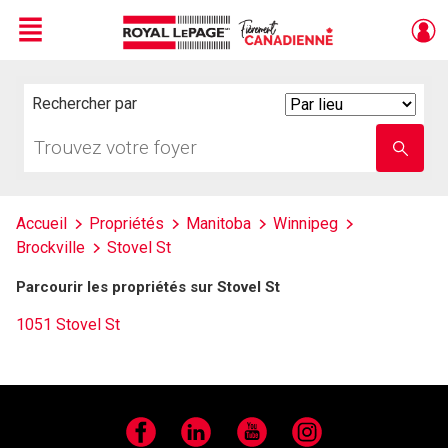
Menu
Live
En Direct
Rechercher par
Search
By
Trouvez
Entrez
votre
le
foyer
nom
de
l'école
Accueil
Propriétés
Manitoba
Winnipeg
Brockville
Stovel St
Parcourir les propriétés sur Stovel St
1051 Stovel St
Facebook
LinkedIn
YouTube
Instagram