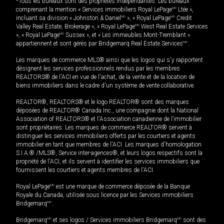
*Tous les bureaux sont des propriétés indépendantes. Les bureaux
comprenant la mention « Services immobiliers Royal LePage
MD
Ltée »,
incluant sa division « Johnston & Daniel
MD
», « Royal LePage
MD
Credit
Valley Real Estate, Brokerage », « Royal LePage
MD
West Real Estate Services
», « Royal LePage
MD
Sussex », et « Les immeubles Mont-Tremblant »
appartiennent et sont gérés par Bridgemarq Real Estate Services
MD
.
Les marques de commerce MLS® ainsi que les logos qui s'y rapportent
désignent les services professionnels rendus par les membres
REALTORS® de l'ACI en vue de l'achat, de la vente et de la location de
biens immobiliers dans le cadre d'un système de vente collaborative.
REALTOR®, REALTORS® et le logo REALTOR® sont des marques
déposées de REALTOR® Canada Inc., une compagnie dont la National
Association of REALTORS® et l'Association canadienne de l’immobilier
sont propriétaires. Les marques de commerce REALTOR® servent à
distinguer les services immobiliers offerts par les courtiers et agents
immobilier en tant que membres de l'ACI. Les marques d'homologation
S.I.A.® /MLS®, Service inter-agences®, et leurs logos respectifs sont la
propriété de l'ACI, et ils servent à identifier les services immobiliers que
fournissent les courtiers et agents membres de l'ACI.
Royal LePage
MD
est une marque de commerce déposée de la Banque
Royale du Canada, utilisée sous licence par les Services immobiliers
Bridgemarq
MD
.
Bridgemarq
MD
et ses logos / Services immobiliers Bridgemarq
MD
sont des