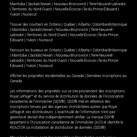
Manitoba
|
Saskatchewan
|
Nouveau-Brunswick
|
Terre-Neuve-et-Labrador
|
Territoires du Nord-Ouest
|
Nouvelle-Écosse
|
Île-du-Prince-Édouard
|
Yukon
|
Nunavut
.
Trouver des courtiers en
Ontario
|
Québec
|
Alberta
|
Colombie-Britannique
|
Manitoba
|
Saskatchewan
|
Nouveau-Brunswick
|
Terre-Neuve-et-
Labrador
|
Territoires du Nord-Ouest
|
Nouvelle-Écosse
|
Île-du-Prince-
Édouard
|
Yukon
|
Nunavut
Parcourir les bureaux en
Ontario
|
Québec
|
Alberta
|
Colombie-Britannique
|
Manitoba
|
Saskatchewan
|
Nouveau-Brunswick
|
Terre-Neuve-et-
Labrador
|
Territoires du Nord-Ouest
|
Nouvelle-Écosse
|
Île-du-Prince-
Édouard
|
Yukon
|
Nunavut
Afficher les propriétés résidentielles au Canada
|
Dernières inscriptions au
Canada
Les informations des propriétés sur ce site proviennent des inscriptions
Royal LePage
MD
et du service de distribution de données de l'Association
canadienne de l’immobilier (SDD®). SDD® met en référence des
inscriptions tenues par des agences immobilières autres que Royal
LePage et ses distributeurs. L'exactitude de l'information n'est pas
garantie et devrait être indépendamment vérifiée. La marque DDF®
appartient à l'Association canadienne de l’immobilier (ACI) et identifie le
REALTOR.ca Installation de distribution de données (SDD®).