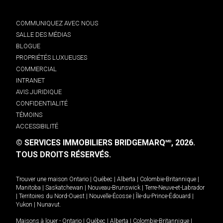
COMMUNIQUEZ AVEC NOUS
SALLE DES MÉDIAS
BLOGUE
PROPRIÉTÉS LUXUEUSES
COMMERCIAL
INTRANET
AVIS JURIDIQUE
CONFIDENTIALITÉ
TÉMOINS
ACCESSIBILITÉ
© SERVICES IMMOBILIERS BRIDGEMARQ
, 2026.
MD
TOUS DROITS RÉSERVÉS.
Trouver une maison
Ontario
|
Québec
|
Alberta
|
Colombie-Britannique
|
Manitoba
|
Saskatchewan
|
Nouveau-Brunswick
|
Terre-Neuve-et-Labrador
|
Territoires du Nord-Ouest
|
Nouvelle-Écosse
|
Île-du-Prince-Édouard
|
Yukon
|
Nunavut
.
Maisons à louer -
Ontario
|
Québec
|
Alberta
|
Colombie-Britannique
|