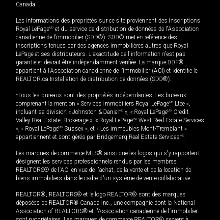
Canada
Les informations des propriétés sur ce site proviennent des inscriptions
Royal LePage
MD
et du service de distribution de données de l'Association
canadienne de l’immobilier (SDD®). SDD® met en référence des
inscriptions tenues par des agences immobilières autres que Royal
LePage et ses distributeurs. L'exactitude de l'information n'est pas
garantie et devrait être indépendamment vérifiée. La marque DDF®
appartient à l'Association canadienne de l’immobilier (ACI) et identifie le
REALTOR.ca Installation de distribution de données (SDD®).
*Tous les bureaux sont des propriétés indépendantes. Les bureaux
comprenant la mention « Services immobiliers Royal LePage
MD
Ltée »,
incluant sa division « Johnston & Daniel
MD
», « Royal LePage
MD
Credit
Valley Real Estate, Brokerage », « Royal LePage
MD
West Real Estate Services
», « Royal LePage
MD
Sussex », et « Les immeubles Mont-Tremblant »
appartiennent et sont gérés par Bridgemarq Real Estate Services
MD
.
Les marques de commerce MLS® ainsi que les logos qui s'y rapportent
désignent les services professionnels rendus par les membres
REALTORS® de l'ACI en vue de l'achat, de la vente et de la location de
biens immobiliers dans le cadre d'un système de vente collaborative.
REALTOR®, REALTORS® et le logo REALTOR® sont des marques
déposées de REALTOR® Canada Inc., une compagnie dont la National
Association of REALTORS® et l'Association canadienne de l’immobilier
sont propriétaires. Les marques de commerce REALTOR® servent à