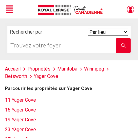
Menu
Live
En Direct
Rechercher par
Search
By
Trouvez
Entrez
votre
le
foyer
nom
de
l'école
Accueil
Propriétés
Manitoba
Winnipeg
Betsworth
Yager Cove
Parcourir les propriétés sur Yager Cove
11 Yager Cove
15 Yager Cove
19 Yager Cove
23 Yager Cove