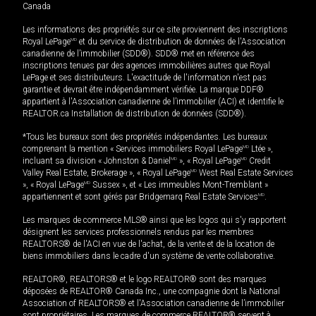
Canada
Les informations des propriétés sur ce site proviennent des inscriptions
Royal LePage
MD
et du service de distribution de données de l'Association
canadienne de l’immobilier (SDD®). SDD® met en référence des
inscriptions tenues par des agences immobilières autres que Royal
LePage et ses distributeurs. L'exactitude de l'information n'est pas
garantie et devrait être indépendamment vérifiée. La marque DDF®
appartient à l'Association canadienne de l’immobilier (ACI) et identifie le
REALTOR.ca Installation de distribution de données (SDD®).
*Tous les bureaux sont des propriétés indépendantes. Les bureaux
comprenant la mention « Services immobiliers Royal LePage
MD
Ltée »,
incluant sa division « Johnston & Daniel
MD
», « Royal LePage
MD
Credit
Valley Real Estate, Brokerage », « Royal LePage
MD
West Real Estate Services
», « Royal LePage
MD
Sussex », et « Les immeubles Mont-Tremblant »
appartiennent et sont gérés par Bridgemarq Real Estate Services
MD
.
Les marques de commerce MLS® ainsi que les logos qui s'y rapportent
désignent les services professionnels rendus par les membres
REALTORS® de l'ACI en vue de l'achat, de la vente et de la location de
biens immobiliers dans le cadre d'un système de vente collaborative.
REALTOR®, REALTORS® et le logo REALTOR® sont des marques
déposées de REALTOR® Canada Inc., une compagnie dont la National
Association of REALTORS® et l'Association canadienne de l’immobilier
sont propriétaires. Les marques de commerce REALTOR® servent à