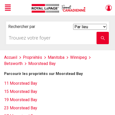
Menu
Live
En Direct
Rechercher par
Search
By
Trouvez
Entrez
votre
le
foyer
nom
de
l'école
Accueil
Propriétés
Manitoba
Winnipeg
Betsworth
Moorstead Bay
Parcourir les propriétés sur Moorstead Bay
11 Moorstead Bay
15 Moorstead Bay
19 Moorstead Bay
23 Moorstead Bay