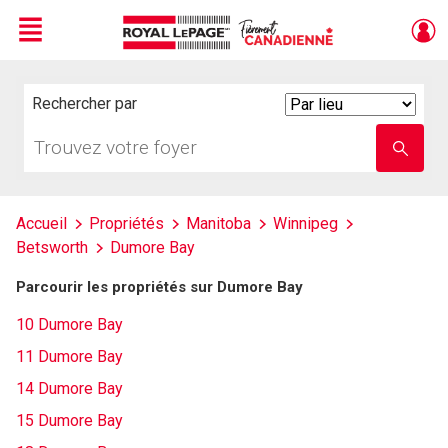
Menu
Live
En Direct
Rechercher par
Search
By
Trouvez
Entrez
votre
le
foyer
nom
de
l'école
Accueil
Propriétés
Manitoba
Winnipeg
Betsworth
Dumore Bay
Parcourir les propriétés sur Dumore Bay
10 Dumore Bay
11 Dumore Bay
14 Dumore Bay
15 Dumore Bay