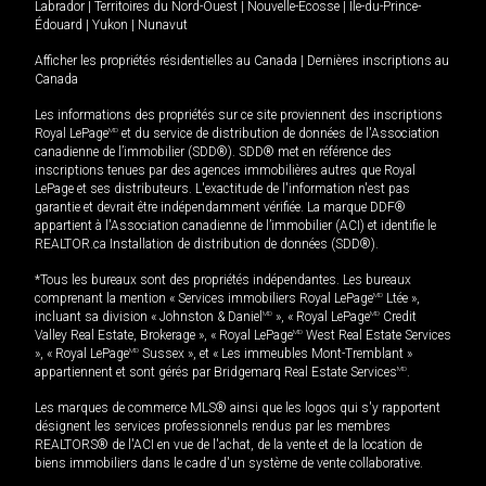
Labrador
|
Territoires du Nord-Ouest
|
Nouvelle-Écosse
|
Île-du-Prince-
Édouard
|
Yukon
|
Nunavut
Afficher les propriétés résidentielles au Canada
|
Dernières inscriptions au
Canada
Les informations des propriétés sur ce site proviennent des inscriptions
Royal LePage
MD
et du service de distribution de données de l'Association
canadienne de l’immobilier (SDD®). SDD® met en référence des
inscriptions tenues par des agences immobilières autres que Royal
LePage et ses distributeurs. L'exactitude de l'information n'est pas
garantie et devrait être indépendamment vérifiée. La marque DDF®
appartient à l'Association canadienne de l’immobilier (ACI) et identifie le
REALTOR.ca Installation de distribution de données (SDD®).
*Tous les bureaux sont des propriétés indépendantes. Les bureaux
comprenant la mention « Services immobiliers Royal LePage
MD
Ltée »,
incluant sa division « Johnston & Daniel
MD
», « Royal LePage
MD
Credit
Valley Real Estate, Brokerage », « Royal LePage
MD
West Real Estate Services
», « Royal LePage
MD
Sussex », et « Les immeubles Mont-Tremblant »
appartiennent et sont gérés par Bridgemarq Real Estate Services
MD
.
Les marques de commerce MLS® ainsi que les logos qui s'y rapportent
désignent les services professionnels rendus par les membres
REALTORS® de l'ACI en vue de l'achat, de la vente et de la location de
biens immobiliers dans le cadre d'un système de vente collaborative.