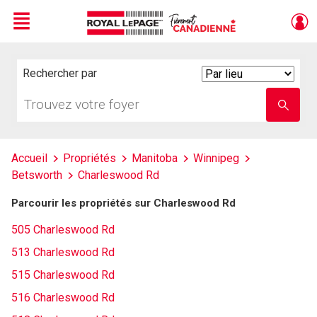
Menu
Live
En Direct
Rechercher par
Search
By
Trouvez
Entrez
votre
le
foyer
nom
de
l'école
Accueil
Propriétés
Manitoba
Winnipeg
Betsworth
Charleswood Rd
Parcourir les propriétés sur Charleswood Rd
505 Charleswood Rd
513 Charleswood Rd
515 Charleswood Rd
516 Charleswood Rd