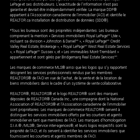
LePage et ses distributeurs. L'exactitude de l'information n'est pas
garantie et devrait être indépendamment vérifiée. La marque DDF®
appartient à l'Association canadienne de l’immobilier (ACI) et identifie le
REALTOR.ca Installation de distribution de données (SDD®).
*Tous les bureaux sont des propriétés indépendantes. Les bureaux
comprenant la mention « Services immobiliers Royal LePage
MD
Ltée »,
incluant sa division « Johnston & Daniel
MD
», « Royal LePage
MD
Credit
Valley Real Estate, Brokerage », « Royal LePage
MD
West Real Estate Services
», « Royal LePage
MD
Sussex », et « Les immeubles Mont-Tremblant »
appartiennent et sont gérés par Bridgemarq Real Estate Services
MD
.
Les marques de commerce MLS® ainsi que les logos qui s'y rapportent
désignent les services professionnels rendus par les membres
REALTORS® de l'ACI en vue de l'achat, de la vente et de la location de
biens immobiliers dans le cadre d'un système de vente collaborative.
REALTOR®, REALTORS® et le logo REALTOR® sont des marques
déposées de REALTOR® Canada Inc., une compagnie dont la National
Association of REALTORS® et l'Association canadienne de l’immobilier
sont propriétaires. Les marques de commerce REALTOR® servent à
distinguer les services immobiliers offerts par les courtiers et agents
immobilier en tant que membres de l'ACI. Les marques d'homologation
S.I.A.® /MLS®, Service inter-agences®, et leurs logos respectifs sont la
propriété de l'ACI, et ils servent à identifier les services immobiliers que
fournissent les courtiers et agents membres de l'ACI.