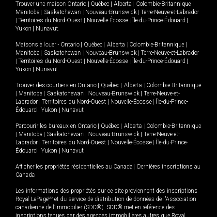
Trouver une maison
Ontario
|
Québec
|
Alberta
|
Colombie-Britannique
|
Manitoba
|
Saskatchewan
|
Nouveau-Brunswick
|
Terre-Neuve-et-Labrador
|
Territoires du Nord-Ouest
|
Nouvelle-Écosse
|
Île-du-Prince-Édouard
|
Yukon
|
Nunavut
.
Maisons à louer -
Ontario
|
Québec
|
Alberta
|
Colombie-Britannique
|
Manitoba
|
Saskatchewan
|
Nouveau-Brunswick
|
Terre-Neuve-et-Labrador
|
Territoires du Nord-Ouest
|
Nouvelle-Écosse
|
Île-du-Prince-Édouard
|
Yukon
|
Nunavut
.
Trouver des courtiers en
Ontario
|
Québec
|
Alberta
|
Colombie-Britannique
|
Manitoba
|
Saskatchewan
|
Nouveau-Brunswick
|
Terre-Neuve-et-
Labrador
|
Territoires du Nord-Ouest
|
Nouvelle-Écosse
|
Île-du-Prince-
Édouard
|
Yukon
|
Nunavut
Parcourir les bureaux en
Ontario
|
Québec
|
Alberta
|
Colombie-Britannique
|
Manitoba
|
Saskatchewan
|
Nouveau-Brunswick
|
Terre-Neuve-et-
Labrador
|
Territoires du Nord-Ouest
|
Nouvelle-Écosse
|
Île-du-Prince-
Édouard
|
Yukon
|
Nunavut
Afficher les propriétés résidentielles au Canada
|
Dernières inscriptions au
Canada
Les informations des propriétés sur ce site proviennent des inscriptions
Royal LePage
MD
et du service de distribution de données de l'Association
canadienne de l’immobilier (SDD®). SDD® met en référence des
inscriptions tenues par des agences immobilières autres que Royal