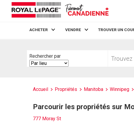
ACHETER
VENDRE
TROUVER UN COU
Live
En Direct
Trouvez
Rechercher par
votre
Search
foyer
By
Accueil
Propriétés
Manitoba
Winnipeg
Parcourir les propriétés sur M
777 Moray St