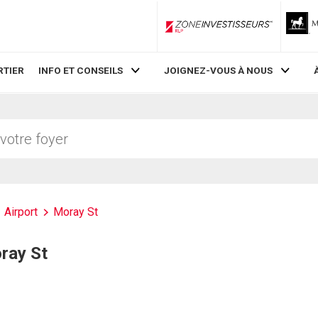
ZoneInvestisseurs RLP
RTIER
INFO ET CONSEILS
JOIGNEZ-VOUS À NOUS
Airport
Moray St
oray St