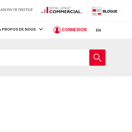
À PROPOS DE NOUS
CONNEXION
EN
Entrez
le
nom
de
l'école