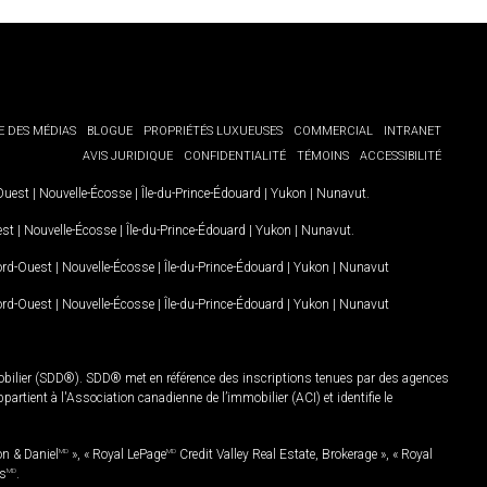
E DES MÉDIAS
BLOGUE
PROPRIÉTÉS LUXUEUSES
COMMERCIAL
INTRANET
AVIS JURIDIQUE
CONFIDENTIALITÉ
TÉMOINS
ACCESSIBILITÉ
-Ouest
|
Nouvelle-Écosse
|
Île-du-Prince-Édouard
|
Yukon
|
Nunavut
.
est
|
Nouvelle-Écosse
|
Île-du-Prince-Édouard
|
Yukon
|
Nunavut
.
Nord-Ouest
|
Nouvelle-Écosse
|
Île-du-Prince-Édouard
|
Yukon
|
Nunavut
Nord-Ouest
|
Nouvelle-Écosse
|
Île-du-Prince-Édouard
|
Yukon
|
Nunavut
mobilier (SDD®). SDD® met en référence des inscriptions tenues par des agences
rtient à l'Association canadienne de l’immobilier (ACI) et identifie le
on & Daniel
MD
», « Royal LePage
MD
Credit Valley Real Estate, Brokerage », « Royal
es
MD
.