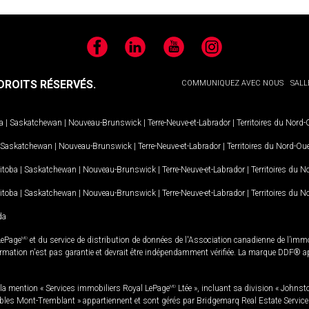
Facebook
LinkedIn
YouTube
Instagram
ROITS RÉSERVÉS.
COMMUNIQUEZ AVEC NOUS
SALL
a
|
Saskatchewan
|
Nouveau-Brunswick
|
Terre-Neuve-et-Labrador
|
Territoires du Nord
Saskatchewan
|
Nouveau-Brunswick
|
Terre-Neuve-et-Labrador
|
Territoires du Nord-Ou
itoba
|
Saskatchewan
|
Nouveau-Brunswick
|
Terre-Neuve-et-Labrador
|
Territoires du 
itoba
|
Saskatchewan
|
Nouveau-Brunswick
|
Terre-Neuve-et-Labrador
|
Territoires du 
da
LePage
MD
et du service de distribution de données de l'Association canadienne de l’im
rmation n'est pas garantie et devrait être indépendamment vérifiée. La marque DDF® appa
la mention « Services immobiliers Royal LePage
MD
Ltée », incluant sa division « Johnst
bles Mont-Tremblant » appartiennent et sont gérés par Bridgemarq Real Estate Servic