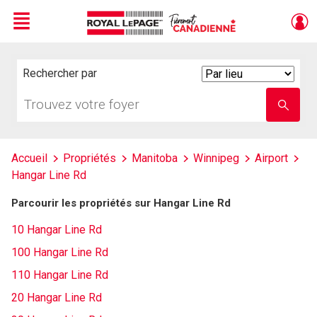
Menu
Live
En Direct
Rechercher par
Search
By
Trouvez
Entrez
votre
le
foyer
nom
de
l'école
Accueil
Propriétés
Manitoba
Winnipeg
Airport
Hangar Line Rd
Parcourir les propriétés sur Hangar Line Rd
10 Hangar Line Rd
100 Hangar Line Rd
110 Hangar Line Rd
20 Hangar Line Rd