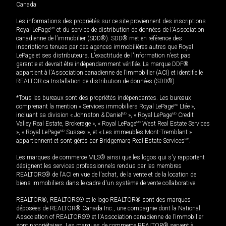
Canada
Les informations des propriétés sur ce site proviennent des inscriptions
Royal LePage
MD
et du service de distribution de données de l'Association
canadienne de l’immobilier (SDD®). SDD® met en référence des
inscriptions tenues par des agences immobilières autres que Royal
LePage et ses distributeurs. L'exactitude de l'information n'est pas
garantie et devrait être indépendamment vérifiée. La marque DDF®
appartient à l'Association canadienne de l’immobilier (ACI) et identifie le
REALTOR.ca Installation de distribution de données (SDD®).
*Tous les bureaux sont des propriétés indépendantes. Les bureaux
comprenant la mention « Services immobiliers Royal LePage
MD
Ltée »,
incluant sa division « Johnston & Daniel
MD
», « Royal LePage
MD
Credit
Valley Real Estate, Brokerage », « Royal LePage
MD
West Real Estate Services
», « Royal LePage
MD
Sussex », et « Les immeubles Mont-Tremblant »
appartiennent et sont gérés par Bridgemarq Real Estate Services
MD
.
Les marques de commerce MLS® ainsi que les logos qui s'y rapportent
désignent les services professionnels rendus par les membres
REALTORS® de l'ACI en vue de l'achat, de la vente et de la location de
biens immobiliers dans le cadre d'un système de vente collaborative.
REALTOR®, REALTORS® et le logo REALTOR® sont des marques
déposées de REALTOR® Canada Inc., une compagnie dont la National
Association of REALTORS® et l'Association canadienne de l’immobilier
sont propriétaires. Les marques de commerce REALTOR® servent à