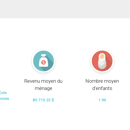
Revenu moyen du
Nombre moyen
ménage
d'enfants
Cols
rvices
85 713.23 $
1.96