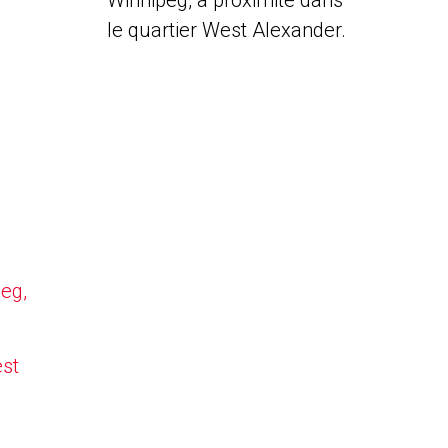
Winnipeg, à proximité dans
le quartier West Alexander.
peg,
est