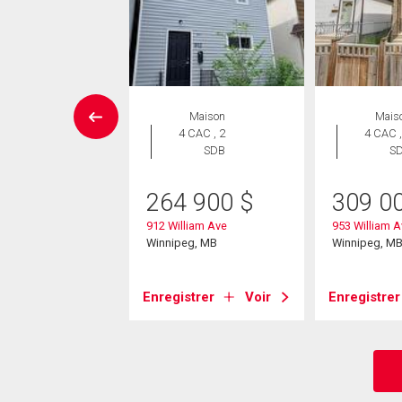
Maison
Maison
Mais
 CAC , 2
4 CAC , 2
4 CAC ,
SDB
SDB
S
0 000
$
264 900
$
309 0
ogan Ave
912 William Ave
953 William A
eg, MB
Winnipeg, MB
Winnipeg, M
strer
Voir
Enregistrer
Voir
Enregistrer