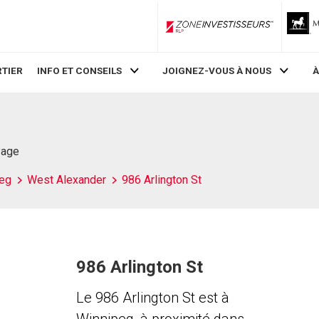
ZoneInvestisseurs RLP
TIER
INFO ET CONSEILS
JOIGNEZ-VOUS À NOUS
À
Page
eg
West Alexander
986 Arlington St
986 Arlington St
Le 986 Arlington St est à