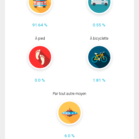
91.64 %
0.55 %
À pied
À bicyclette
0.0 %
1.81 %
Par tout autre moyen
6.0 %