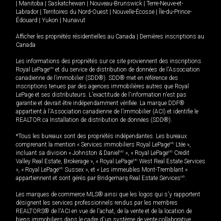
|
Manitoba
|
Saskatchewan
|
Nouveau-Brunswick
|
Terre-Neuve-et-
Labrador
|
Territoires du Nord-Ouest
|
Nouvelle-Écosse
|
Île-du-Prince-
Édouard
|
Yukon
|
Nunavut
Afficher les propriétés résidentielles au Canada
|
Dernières inscriptions au
Canada
Les informations des propriétés sur ce site proviennent des inscriptions
Royal LePage
MD
et du service de distribution de données de l'Association
canadienne de l’immobilier (SDD®). SDD® met en référence des
inscriptions tenues par des agences immobilières autres que Royal
LePage et ses distributeurs. L'exactitude de l'information n'est pas
garantie et devrait être indépendamment vérifiée. La marque DDF®
appartient à l'Association canadienne de l’immobilier (ACI) et identifie le
REALTOR.ca Installation de distribution de données (SDD®).
*Tous les bureaux sont des propriétés indépendantes. Les bureaux
comprenant la mention « Services immobiliers Royal LePage
MD
Ltée »,
incluant sa division « Johnston & Daniel
MD
», « Royal LePage
MD
Credit
Valley Real Estate, Brokerage », « Royal LePage
MD
West Real Estate Services
», « Royal LePage
MD
Sussex », et « Les immeubles Mont-Tremblant »
appartiennent et sont gérés par Bridgemarq Real Estate Services
MD
.
Les marques de commerce MLS® ainsi que les logos qui s'y rapportent
désignent les services professionnels rendus par les membres
REALTORS® de l'ACI en vue de l'achat, de la vente et de la location de
biens immobiliers dans le cadre d'un système de vente collaborative.