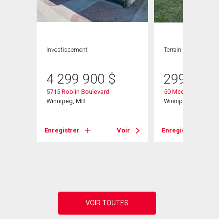
Investissement
Terrain
4 299 900
$
299 900
5715 Roblin Boulevard
50 Mccallum Cresc
Winnipeg, MB
Winnipeg, MB
Enregistrer
Voir
Enregistrer
Voir