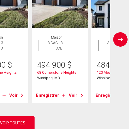
on
Maison
Maison
 3
3 CAC , 3
3 CAC , 3
DB
SDB
SDB
00
$
494 900
$
484 995
ne Heights
68 Cornerstone Heights
120 Meadowlands D
B
Winnipeg, MB
Winnipeg, MB
Voir
Enregistrer
Voir
Enregistrer