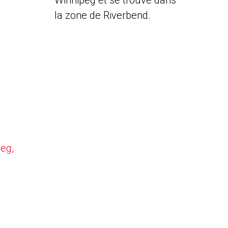
Winnipeg et se trouve dans
la zone de Riverbend.
peg,