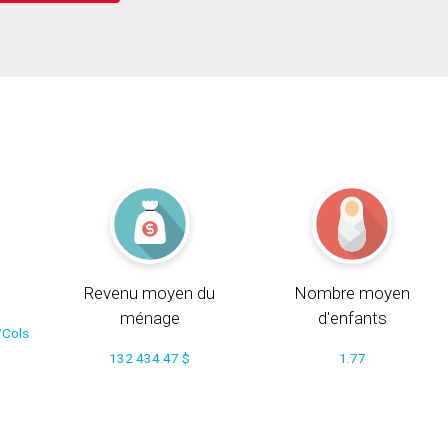
Revenu moyen du
Nombre moyen
ménage
d'enfants
/Cols
132 434.47 $
1.77