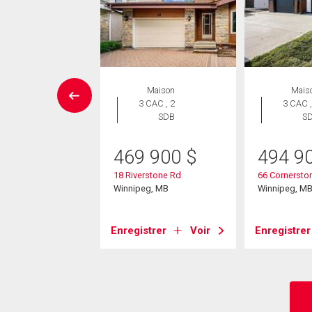
ISONS DE PRESTIGE
Maison
Mais
Maison
3 CAC , 2
3 CAC ,
 CAC , 3
SDB
S
SDB
469 900
$
494 9
1 177
$
18 Riverstone Rd
66 Cornersto
's Cove
Winnipeg, MB
Winnipeg, M
 Paul, MB
Enregistrer
Voir
Enregistrer
strer
Voir