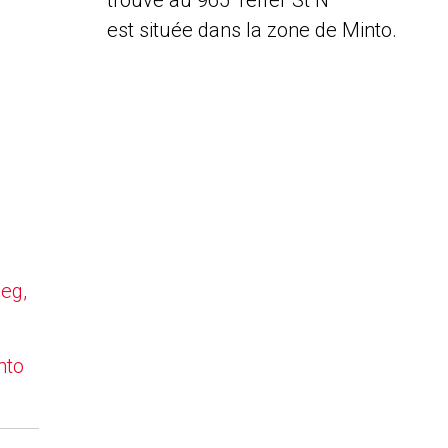
trouve au 965 Telfer St N
est située dans la zone de Minto.
peg,
nto