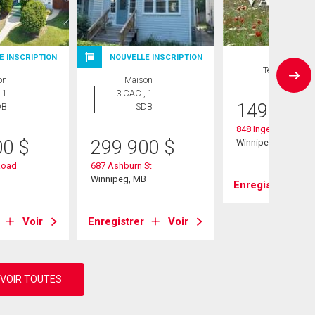
E INSCRIPTION
NOUVELLE INSCRIPTION
Terrain
on
Maison
 1
3 CAC , 1
149 900
DB
SDB
848 Ingersoll St
00
$
299 900
$
Winnipeg, MB
Road
687 Ashburn St
B
Winnipeg, MB
Enregistrer
Voir
Enregistrer
Voir