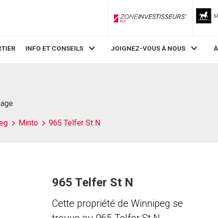
ZoneInvestisseurs RLP
TIER
INFO ET CONSEILS
JOIGNEZ-VOUS À NOUS
À
Page
eg
Minto
965 Telfer St N
965 Telfer St N
Cette propriété de Winnipeg se