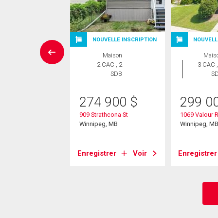
NOUVELLE INSCRIPTION
NOUVELL
Maison
Maison
Mais
 CAC , 1
2 CAC , 2
3 CAC ,
SDB
SDB
S
5 900
$
274 900
$
299 0
onto St
909 Strathcona St
1069 Valour 
eg, MB
Winnipeg, MB
Winnipeg, M
strer
Voir
Enregistrer
Voir
Enregistrer