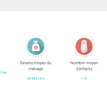
Revenu moyen du
Nombre moyen
ménage
d'enfants
/Cols
94 847.38 $
1.73