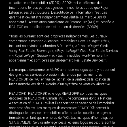
canadienne de l’immobilier (SDD®). SDD® met en référence des
inscriptions tenues par des agences immobilières autres que Royal
LePage et ses distributeurs. L'exactitude de l'information n'est pas
garantie et devrait être indépendamment vérifiée. La marque DDF®
appartient à l'Association canadienne de l’immobilier (ACI) et identifie le
REALTOR.ca Installation de distribution de données (SDD®).
*Tous les bureaux sont des propriétés indépendantes. Les bureaux
comprenant la mention « Services immobiliers Royal LePage
MD
Ltée »,
incluant sa division « Johnston & Daniel
MD
», « Royal LePage
MD
Credit
Valley Real Estate, Brokerage », « Royal LePage
MD
West Real Estate Services
», « Royal LePage
MD
Sussex », et « Les immeubles Mont-Tremblant »
appartiennent et sont gérés par Bridgemarq Real Estate Services
MD
.
Les marques de commerce MLS® ainsi que les logos qui s'y rapportent
désignent les services professionnels rendus par les membres
REALTORS® de l'ACI en vue de l'achat, de la vente et de la location de
biens immobiliers dans le cadre d'un système de vente collaborative.
REALTOR®, REALTORS® et le logo REALTOR® sont des marques
déposées de REALTOR® Canada Inc., une compagnie dont la National
Association of REALTORS® et l'Association canadienne de l’immobilier
sont propriétaires. Les marques de commerce REALTOR® servent à
distinguer les services immobiliers offerts par les courtiers et agents
immobilier en tant que membres de l'ACI. Les marques d'homologation
S.I.A.® /MLS®, Service inter-agences®, et leurs logos respectifs sont la