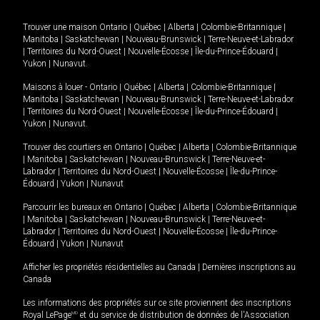
Trouver une maison
Ontario
|
Québec
|
Alberta
|
Colombie-Britannique
|
Manitoba
|
Saskatchewan
|
Nouveau-Brunswick
|
Terre-Neuve-et-Labrador
|
Territoires du Nord-Ouest
|
Nouvelle-Écosse
|
Île-du-Prince-Édouard
|
Yukon
|
Nunavut
.
Maisons à louer -
Ontario
|
Québec
|
Alberta
|
Colombie-Britannique
|
Manitoba
|
Saskatchewan
|
Nouveau-Brunswick
|
Terre-Neuve-et-Labrador
|
Territoires du Nord-Ouest
|
Nouvelle-Écosse
|
Île-du-Prince-Édouard
|
Yukon
|
Nunavut
.
Trouver des courtiers en
Ontario
|
Québec
|
Alberta
|
Colombie-Britannique
|
Manitoba
|
Saskatchewan
|
Nouveau-Brunswick
|
Terre-Neuve-et-
Labrador
|
Territoires du Nord-Ouest
|
Nouvelle-Écosse
|
Île-du-Prince-
Édouard
|
Yukon
|
Nunavut
Parcourir les bureaux en
Ontario
|
Québec
|
Alberta
|
Colombie-Britannique
|
Manitoba
|
Saskatchewan
|
Nouveau-Brunswick
|
Terre-Neuve-et-
Labrador
|
Territoires du Nord-Ouest
|
Nouvelle-Écosse
|
Île-du-Prince-
Édouard
|
Yukon
|
Nunavut
Afficher les propriétés résidentielles au Canada
|
Dernières inscriptions au
Canada
Les informations des propriétés sur ce site proviennent des inscriptions
Royal LePage
MD
et du service de distribution de données de l'Association