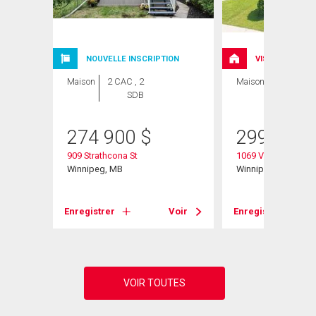
NOUVELLE INSCRIPTION
VISITE LIBRE
Maison
2 CAC , 2
Maison
3 CAC , 1
SDB
SDB
274 900
$
299 000
909 Strathcona St
1069 Valour Road
Winnipeg, MB
Winnipeg, MB
Voir
Enregistrer
Voir
Enregistrer