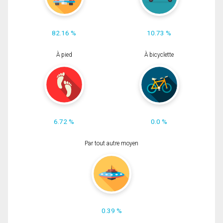
82.16 %
10.73 %
À pied
À bicyclette
6.72 %
0.0 %
Par tout autre moyen
0.39 %