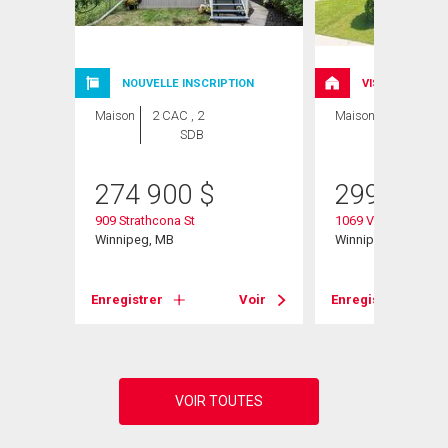
NOUVELLE INSCRIPTION
VISITE LIBRE
Maison
2 CAC , 2
Maison
3 CAC , 1
SDB
SDB
274 900
$
299 000
909 Strathcona St
1069 Valour Road
Winnipeg, MB
Winnipeg, MB
Voir
Enregistrer
Voir
Enregistrer