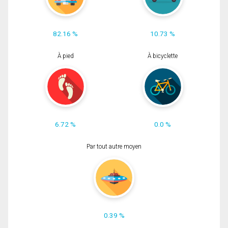
82.16 %
10.73 %
À pied
À bicyclette
6.72 %
0.0 %
Par tout autre moyen
0.39 %