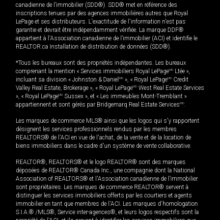
canadienne de l’immobilier (SDD®). SDD® met en référence des
inscriptions tenues par des agences immobilières autres que Royal
LePage et ses distributeurs. L'exactitude de l'information n'est pas
garantie et devrait être indépendamment vérifiée. La marque DDF®
appartient à l'Association canadienne de l’immobilier (ACI) et identifie le
REALTOR.ca Installation de distribution de données (SDD®).
*Tous les bureaux sont des propriétés indépendantes. Les bureaux
comprenant la mention « Services immobiliers Royal LePage
MD
Ltée »,
incluant sa division « Johnston & Daniel
MD
», « Royal LePage
MD
Credit
Valley Real Estate, Brokerage », « Royal LePage
MD
West Real Estate Services
», « Royal LePage
MD
Sussex », et « Les immeubles Mont-Tremblant »
appartiennent et sont gérés par Bridgemarq Real Estate Services
MD
.
Les marques de commerce MLS® ainsi que les logos qui s'y rapportent
désignent les services professionnels rendus par les membres
REALTORS® de l'ACI en vue de l'achat, de la vente et de la location de
biens immobiliers dans le cadre d'un système de vente collaborative.
REALTOR®, REALTORS® et le logo REALTOR® sont des marques
déposées de REALTOR® Canada Inc., une compagnie dont la National
Association of REALTORS® et l'Association canadienne de l’immobilier
sont propriétaires. Les marques de commerce REALTOR® servent à
distinguer les services immobiliers offerts par les courtiers et agents
immobilier en tant que membres de l'ACI. Les marques d'homologation
S.I.A.® /MLS®, Service inter-agences®, et leurs logos respectifs sont la