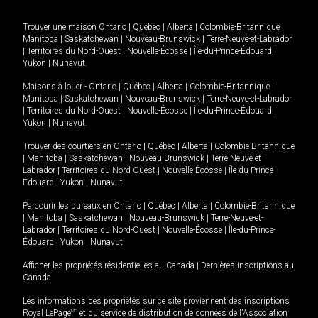
Trouver une maison
Ontario
|
Québec
|
Alberta
|
Colombie-Britannique
|
Manitoba
|
Saskatchewan
|
Nouveau-Brunswick
|
Terre-Neuve-et-Labrador
|
Territoires du Nord-Ouest
|
Nouvelle-Écosse
|
Île-du-Prince-Édouard
|
Yukon
|
Nunavut
.
Maisons à louer -
Ontario
|
Québec
|
Alberta
|
Colombie-Britannique
|
Manitoba
|
Saskatchewan
|
Nouveau-Brunswick
|
Terre-Neuve-et-Labrador
|
Territoires du Nord-Ouest
|
Nouvelle-Écosse
|
Île-du-Prince-Édouard
|
Yukon
|
Nunavut
.
Trouver des courtiers en
Ontario
|
Québec
|
Alberta
|
Colombie-Britannique
|
Manitoba
|
Saskatchewan
|
Nouveau-Brunswick
|
Terre-Neuve-et-
Labrador
|
Territoires du Nord-Ouest
|
Nouvelle-Écosse
|
Île-du-Prince-
Édouard
|
Yukon
|
Nunavut
Parcourir les bureaux en
Ontario
|
Québec
|
Alberta
|
Colombie-Britannique
|
Manitoba
|
Saskatchewan
|
Nouveau-Brunswick
|
Terre-Neuve-et-
Labrador
|
Territoires du Nord-Ouest
|
Nouvelle-Écosse
|
Île-du-Prince-
Édouard
|
Yukon
|
Nunavut
Afficher les propriétés résidentielles au Canada
|
Dernières inscriptions au
Canada
Les informations des propriétés sur ce site proviennent des inscriptions
Royal LePage
MD
et du service de distribution de données de l'Association