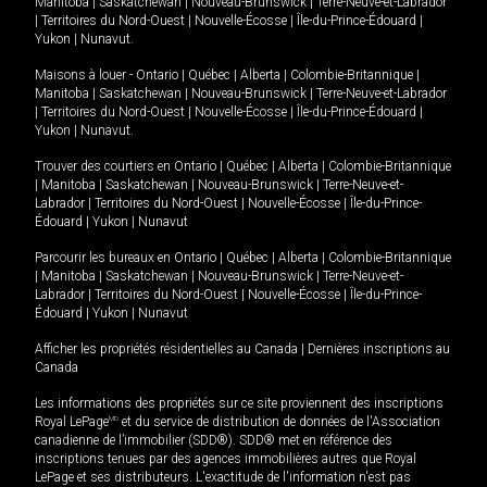
Manitoba
|
Saskatchewan
|
Nouveau-Brunswick
|
Terre-Neuve-et-Labrador
|
Territoires du Nord-Ouest
|
Nouvelle-Écosse
|
Île-du-Prince-Édouard
|
Yukon
|
Nunavut
.
Maisons à louer -
Ontario
|
Québec
|
Alberta
|
Colombie-Britannique
|
Manitoba
|
Saskatchewan
|
Nouveau-Brunswick
|
Terre-Neuve-et-Labrador
|
Territoires du Nord-Ouest
|
Nouvelle-Écosse
|
Île-du-Prince-Édouard
|
Yukon
|
Nunavut
.
Trouver des courtiers en
Ontario
|
Québec
|
Alberta
|
Colombie-Britannique
|
Manitoba
|
Saskatchewan
|
Nouveau-Brunswick
|
Terre-Neuve-et-
Labrador
|
Territoires du Nord-Ouest
|
Nouvelle-Écosse
|
Île-du-Prince-
Édouard
|
Yukon
|
Nunavut
Parcourir les bureaux en
Ontario
|
Québec
|
Alberta
|
Colombie-Britannique
|
Manitoba
|
Saskatchewan
|
Nouveau-Brunswick
|
Terre-Neuve-et-
Labrador
|
Territoires du Nord-Ouest
|
Nouvelle-Écosse
|
Île-du-Prince-
Édouard
|
Yukon
|
Nunavut
Afficher les propriétés résidentielles au Canada
|
Dernières inscriptions au
Canada
Les informations des propriétés sur ce site proviennent des inscriptions
Royal LePage
MD
et du service de distribution de données de l'Association
canadienne de l’immobilier (SDD®). SDD® met en référence des
inscriptions tenues par des agences immobilières autres que Royal
LePage et ses distributeurs. L'exactitude de l'information n'est pas