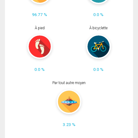
96.77 %
0.0 %
À pied
À bicyclette
0.0 %
0.0 %
Par tout autre moyen
3.23 %