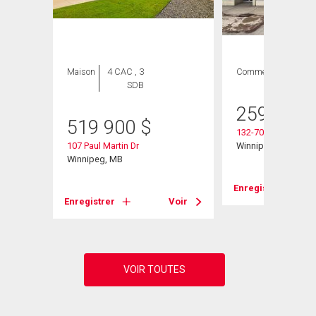
Maison
4 CAC , 3
Commercial
SDB
259 900
519 900
$
132-701 Regent Av
107 Paul Martin Dr
Winnipeg, MB
Winnipeg, MB
Enregistrer
Voir
Enregistrer
Voir