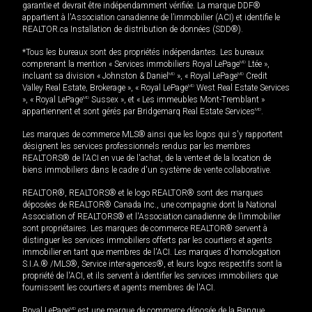
garantie et devrait être indépendamment vérifiée. La marque DDF®
appartient à l'Association canadienne de l’immobilier (ACI) et identifie le
REALTOR.ca Installation de distribution de données (SDD®).
*Tous les bureaux sont des propriétés indépendantes. Les bureaux
comprenant la mention « Services immobiliers Royal LePage
MD
Ltée »,
incluant sa division « Johnston & Daniel
MD
», « Royal LePage
MD
Credit
Valley Real Estate, Brokerage », « Royal LePage
MD
West Real Estate Services
», « Royal LePage
MD
Sussex », et « Les immeubles Mont-Tremblant »
appartiennent et sont gérés par Bridgemarq Real Estate Services
MD
.
Les marques de commerce MLS® ainsi que les logos qui s'y rapportent
désignent les services professionnels rendus par les membres
REALTORS® de l'ACI en vue de l'achat, de la vente et de la location de
biens immobiliers dans le cadre d'un système de vente collaborative.
REALTOR®, REALTORS® et le logo REALTOR® sont des marques
déposées de REALTOR® Canada Inc., une compagnie dont la National
Association of REALTORS® et l'Association canadienne de l’immobilier
sont propriétaires. Les marques de commerce REALTOR® servent à
distinguer les services immobiliers offerts par les courtiers et agents
immobilier en tant que membres de l'ACI. Les marques d'homologation
S.I.A.® /MLS®, Service inter-agences®, et leurs logos respectifs sont la
propriété de l'ACI, et ils servent à identifier les services immobiliers que
fournissent les courtiers et agents membres de l'ACI.
Royal LePage
MD
est une marque de commerce déposée de la Banque