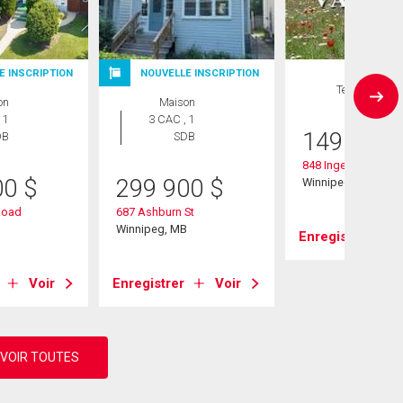
E INSCRIPTION
NOUVELLE INSCRIPTION
Terrain
on
Maison
 1
3 CAC , 1
149 900
DB
SDB
848 Ingersoll St
00
$
299 900
$
Winnipeg, MB
Road
687 Ashburn St
B
Winnipeg, MB
Enregistrer
Voir
Enregistrer
Voir