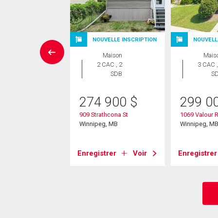
NOUVELLE INSCRIPTION
NOUVELL
Maison
Maison
Mais
 CAC , 1
2 CAC , 2
3 CAC ,
SDB
SDB
S
9 900
$
274 900
$
299 0
onto St
909 Strathcona St
1069 Valour 
eg, MB
Winnipeg, MB
Winnipeg, M
strer
Voir
Enregistrer
Voir
Enregistrer