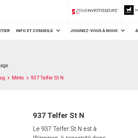
ZoneInvestisseurs RLP
TIER
INFO ET CONSEILS
JOIGNEZ-VOUS À NOUS
À
Page
eg
Minto
937 Telfer St N
937 Telfer St N
Le 937 Telfer St N est à