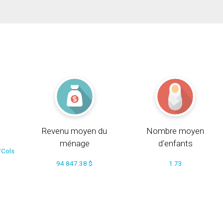
Revenu moyen du
Nombre moyen
ménage
d'enfants
/Cols
94 847.38 $
1.73