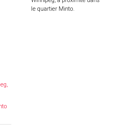
Winnipeg, à proximité dans
le quartier Minto.
peg,
nto