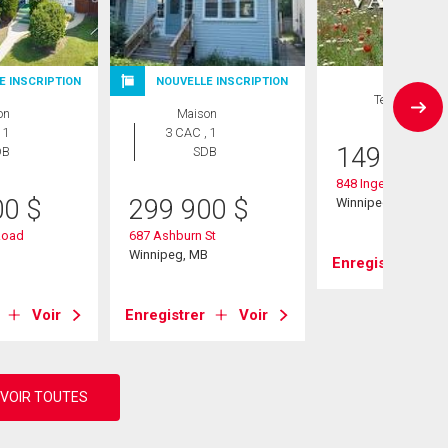
E INSCRIPTION
NOUVELLE INSCRIPTION
Terrain
on
Maison
 1
3 CAC , 1
149 900
DB
SDB
848 Ingersoll St
00
$
299 900
$
Winnipeg, MB
Road
687 Ashburn St
B
Winnipeg, MB
Enregistrer
Voir
Enregistrer
Voir