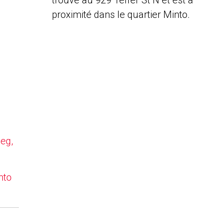
trouve au 929 Telfer St N et est à
proximité dans le quartier Minto.
peg,
nto