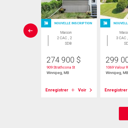
NOUVELLE INSCRIPTION
NOUVELL
rcial
Maison
Mais
2 CAC , 2
3 CAC ,
0 000
$
SDB
S
adison Street
274 900
$
299 0
eg, MB
909 Strathcona St
1069 Valour 
Winnipeg, MB
Winnipeg, M
strer
Voir
Enregistrer
Voir
Enregistrer