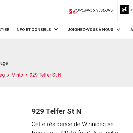
ZoneInvestisseurs RLP
TIER
INFO ET CONSEILS
JOIGNEZ-VOUS À NOUS
À
Page
eg
Minto
929 Telfer St N
929 Telfer St N
Cette résidence de Winnipeg se