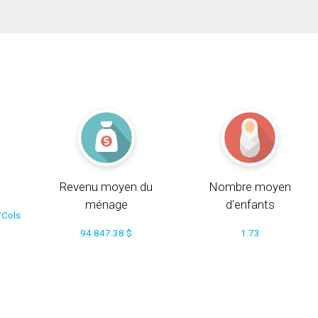
Revenu moyen du
Nombre moyen
ménage
d'enfants
/Cols
94 847.38 $
1.73