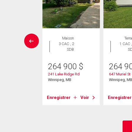
UVELLE INSCRIPTION
Maison
Terra
Maison
3 CAC , 2
1 CAC ,
 CAC , 2
SDB
S
SDB
264 900
$
264 9
9 900
$
241 Lake Ridge Rd
647 Muriel St
ndsen Bay
Winnipeg, MB
Winnipeg, M
eg, MB
Enregistrer
Voir
Enregistrer
strer
Voir