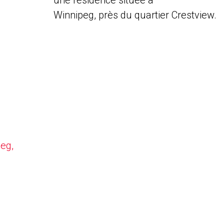
une résidence située à
Winnipeg, près du quartier Crestview.
peg,