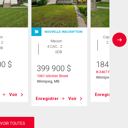
NOUVELLE INSCRIPTION
in
Copropriété
Maison
 2
2 CAC , 1
4 CAC , 2
DB
SDB
SDB
00
$
184 900
399 900
$
8-3467 Portage Ave
1061 Isbister Street
B
Winnipeg, MB
Winnipeg, MB
Voir
Enregistrer
Enregistrer
Voir