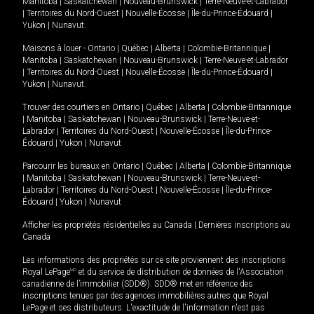
Manitoba
|
Saskatchewan
|
Nouveau-Brunswick
|
Terre-Neuve-et-Labrador
|
Territoires du Nord-Ouest
|
Nouvelle-Écosse
|
Île-du-Prince-Édouard
|
Yukon
|
Nunavut
.
Maisons à louer -
Ontario
|
Québec
|
Alberta
|
Colombie-Britannique
|
Manitoba
|
Saskatchewan
|
Nouveau-Brunswick
|
Terre-Neuve-et-Labrador
|
Territoires du Nord-Ouest
|
Nouvelle-Écosse
|
Île-du-Prince-Édouard
|
Yukon
|
Nunavut
.
Trouver des courtiers en
Ontario
|
Québec
|
Alberta
|
Colombie-Britannique
|
Manitoba
|
Saskatchewan
|
Nouveau-Brunswick
|
Terre-Neuve-et-
Labrador
|
Territoires du Nord-Ouest
|
Nouvelle-Écosse
|
Île-du-Prince-
Édouard
|
Yukon
|
Nunavut
Parcourir les bureaux en
Ontario
|
Québec
|
Alberta
|
Colombie-Britannique
|
Manitoba
|
Saskatchewan
|
Nouveau-Brunswick
|
Terre-Neuve-et-
Labrador
|
Territoires du Nord-Ouest
|
Nouvelle-Écosse
|
Île-du-Prince-
Édouard
|
Yukon
|
Nunavut
Afficher les propriétés résidentielles au Canada
|
Dernières inscriptions au
Canada
Les informations des propriétés sur ce site proviennent des inscriptions
Royal LePage
MD
et du service de distribution de données de l'Association
canadienne de l’immobilier (SDD®). SDD® met en référence des
inscriptions tenues par des agences immobilières autres que Royal
LePage et ses distributeurs. L'exactitude de l'information n'est pas