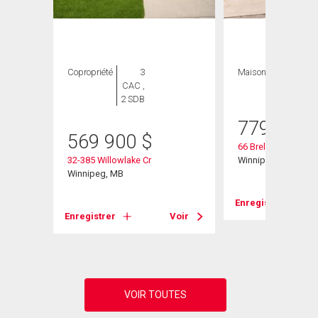
Copropriété
3
Maison
5 CAC , 3
CAC ,
SDB
2 SDB
779 900
569 900
$
66 Breland Bay
32-385 Willowlake Cr
Winnipeg, MB
Winnipeg, MB
Voir
Enregistrer
Enregistrer
Voir