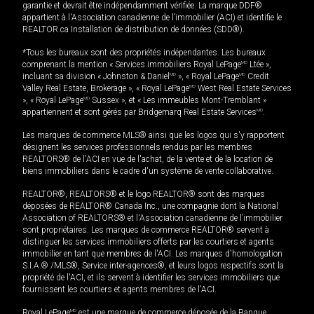
garantie et devrait être indépendamment vérifiée. La marque DDF®
appartient à l'Association canadienne de l’immobilier (ACI) et identifie le
REALTOR.ca Installation de distribution de données (SDD®).
*Tous les bureaux sont des propriétés indépendantes. Les bureaux
comprenant la mention « Services immobiliers Royal LePage
MD
Ltée »,
incluant sa division « Johnston & Daniel
MD
», « Royal LePage
MD
Credit
Valley Real Estate, Brokerage », « Royal LePage
MD
West Real Estate Services
», « Royal LePage
MD
Sussex », et « Les immeubles Mont-Tremblant »
appartiennent et sont gérés par Bridgemarq Real Estate Services
MD
.
Les marques de commerce MLS® ainsi que les logos qui s'y rapportent
désignent les services professionnels rendus par les membres
REALTORS® de l'ACI en vue de l'achat, de la vente et de la location de
biens immobiliers dans le cadre d'un système de vente collaborative.
REALTOR®, REALTORS® et le logo REALTOR® sont des marques
déposées de REALTOR® Canada Inc., une compagnie dont la National
Association of REALTORS® et l'Association canadienne de l’immobilier
sont propriétaires. Les marques de commerce REALTOR® servent à
distinguer les services immobiliers offerts par les courtiers et agents
immobilier en tant que membres de l'ACI. Les marques d'homologation
S.I.A.® /MLS®, Service inter-agences®, et leurs logos respectifs sont la
propriété de l'ACI, et ils servent à identifier les services immobiliers que
fournissent les courtiers et agents membres de l'ACI.
Royal LePage
MD
est une marque de commerce déposée de la Banque