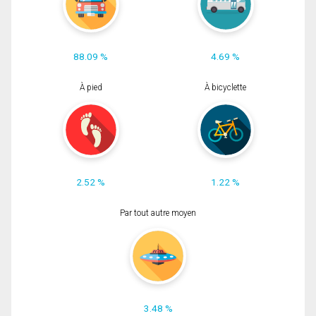
88.09 %
4.69 %
À pied
À bicyclette
2.52 %
1.22 %
Par tout autre moyen
3.48 %