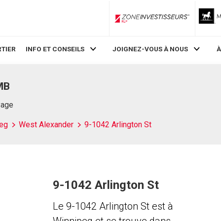
ZoneInvestisseurs RLP
TIER
INFO ET CONSEILS
JOIGNEZ-VOUS À NOUS
À
 MB
Page
eg
West Alexander
9-1042 Arlington St
9-1042 Arlington St
Le 9-1042 Arlington St est à