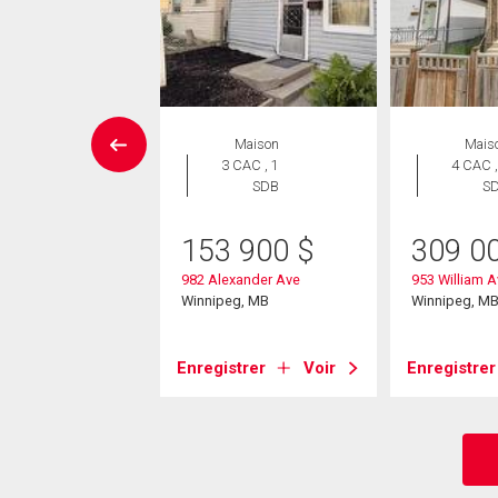
Maison
Maison
Mais
 CAC , 1
3 CAC , 1
4 CAC ,
SDB
SDB
S
9 500
$
153 900
$
309 0
ifton Street
982 Alexander Ave
953 William A
eg, MB
Winnipeg, MB
Winnipeg, M
strer
Voir
Enregistrer
Voir
Enregistrer