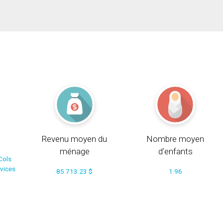
Revenu moyen du
Nombre moyen
ménage
d'enfants
Cols
rvices
85 713.23 $
1.96