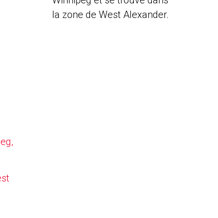
Winnipeg et se trouve dans
la zone de West Alexander.
peg,
est