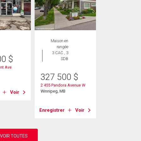
Maison en
rangée
3 CAC , 3
00
$
SDB
nt Ave
B
327 500
$
2 455 Pandora Avenue W
Winnipeg, MB
Voir
Enregistrer
Voir