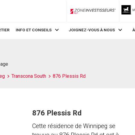
ZoneInvestisseurs RLP
TIER
INFO ET CONSEILS
JOIGNEZ-VOUS À NOUS
À
Page
eg
Transcona South
876 Plessis Rd
876 Plessis Rd
Cette résidence de Winnipeg se