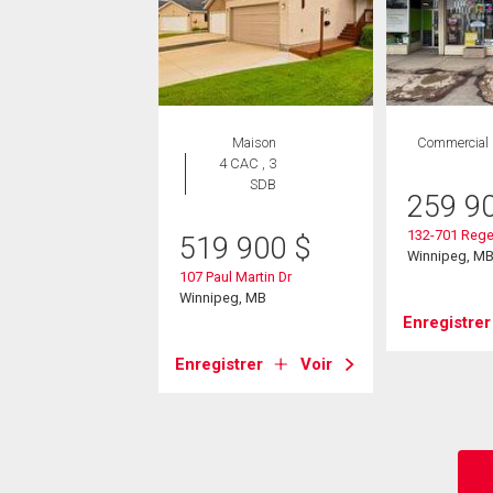
Maison
Commercial
4 CAC , 3
SDB
259 9
132-701 Rege
519 900
$
Winnipeg, M
107 Paul Martin Dr
Winnipeg, MB
Enregistrer
Enregistrer
Voir