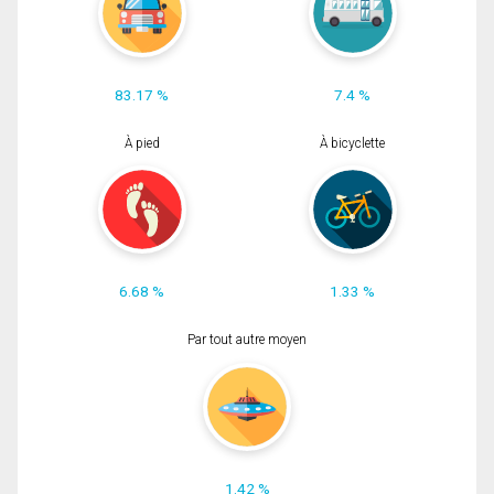
83.17 %
7.4 %
À pied
À bicyclette
6.68 %
1.33 %
Par tout autre moyen
1.42 %