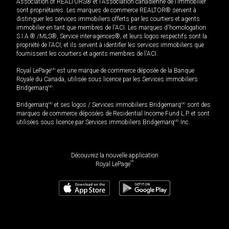
Association of REALTORS® et l'Association canadienne de l’immobilier
sont propriétaires. Les marques de commerce REALTOR® servent à
distinguer les services immobiliers offerts par les courtiers et agents
immobilier en tant que membres de l'ACI. Les marques d'homologation
S.I.A.® /MLS®, Service inter-agences®, et leurs logos respectifs sont la
propriété de l'ACI, et ils servent à identifier les services immobiliers que
fournissent les courtiers et agents membres de l'ACI.
Royal LePage
MD
est une marque de commerce déposée de la Banque
Royale du Canada, utilisée sous licence par les Services immobiliers
Bridgemarq
MD
.
Bridgemarq
MD
et ses logos / Services immobiliers Bridgemarq
MD
sont des
marques de commerce déposées de Residential Income Fund L.P. et sont
utilisées sous licence par Services immobiliers Bridgemarq
MD
Inc.
Découvrez la nouvelle application
MD
Royal LePage