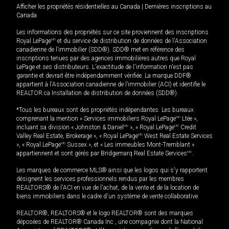
Afficher les propriétés résidentielles au Canada
|
Dernières inscriptions au
Canada
Les informations des propriétés sur ce site proviennent des inscriptions
Royal LePage
MD
et du service de distribution de données de l'Association
canadienne de l’immobilier (SDD®). SDD® met en référence des
inscriptions tenues par des agences immobilières autres que Royal
LePage et ses distributeurs. L'exactitude de l'information n'est pas
garantie et devrait être indépendamment vérifiée. La marque DDF®
appartient à l'Association canadienne de l’immobilier (ACI) et identifie le
REALTOR.ca Installation de distribution de données (SDD®).
*Tous les bureaux sont des propriétés indépendantes. Les bureaux
comprenant la mention « Services immobiliers Royal LePage
MD
Ltée »,
incluant sa division « Johnston & Daniel
MD
», « Royal LePage
MD
Credit
Valley Real Estate, Brokerage », « Royal LePage
MD
West Real Estate Services
», « Royal LePage
MD
Sussex », et « Les immeubles Mont-Tremblant »
appartiennent et sont gérés par Bridgemarq Real Estate Services
MD
.
Les marques de commerce MLS® ainsi que les logos qui s'y rapportent
désignent les services professionnels rendus par les membres
REALTORS® de l'ACI en vue de l'achat, de la vente et de la location de
biens immobiliers dans le cadre d'un système de vente collaborative.
REALTOR®, REALTORS® et le logo REALTOR® sont des marques
déposées de REALTOR® Canada Inc., une compagnie dont la National