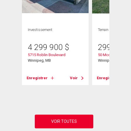
Investissement
Terrain
4 299 900
$
299 900
5715 Roblin Boulevard
50 Mccallum Cresc
Winnipeg, MB
Winnipeg, MB
Enregistrer
Voir
Enregistrer
Voir