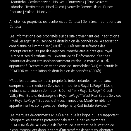
|
Manitoba
|
Saskatchewan
|
Nouveau-Brunswick
|
Terre-Neuve-et-
Labrador
|
Territoires du Nord-Ouest
|
Nouvelle-Écosse
|
Île-du-Prince-
Édouard
|
Yukon
|
Nunavut
Afficher les propriétés résidentielles au Canada
|
Dernières inscriptions au
Canada
Les informations des propriétés sur ce site proviennent des inscriptions
Royal LePage
MD
et du service de distribution de données de l'Association
canadienne de l’immobilier (SDD®). SDD® met en référence des
inscriptions tenues par des agences immobilières autres que Royal
LePage et ses distributeurs. L'exactitude de l'information n'est pas
garantie et devrait être indépendamment vérifiée. La marque DDF®
appartient à l'Association canadienne de l’immobilier (ACI) et identifie le
REALTOR.ca Installation de distribution de données (SDD®).
*Tous les bureaux sont des propriétés indépendantes. Les bureaux
comprenant la mention « Services immobiliers Royal LePage
MD
Ltée »,
incluant sa division « Johnston & Daniel
MD
», « Royal LePage
MD
Credit
Valley Real Estate, Brokerage », « Royal LePage
MD
West Real Estate Services
», « Royal LePage
MD
Sussex », et « Les immeubles Mont-Tremblant »
appartiennent et sont gérés par Bridgemarq Real Estate Services
MD
.
Les marques de commerce MLS® ainsi que les logos qui s'y rapportent
désignent les services professionnels rendus par les membres
REALTORS® de l'ACI en vue de l'achat, de la vente et de la location de
biens immobiliers dans le cadre d'un système de vente collaborative.