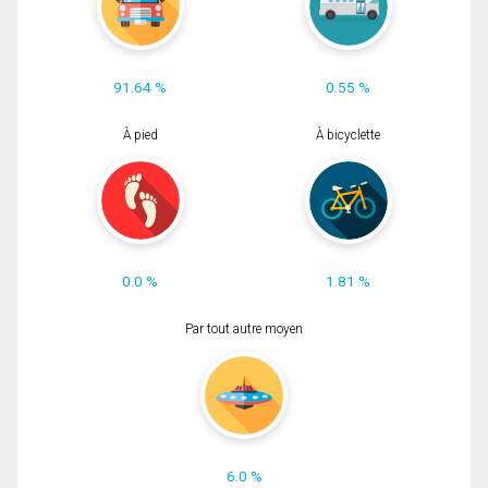
91.64 %
0.55 %
À pied
À bicyclette
0.0 %
1.81 %
Par tout autre moyen
6.0 %