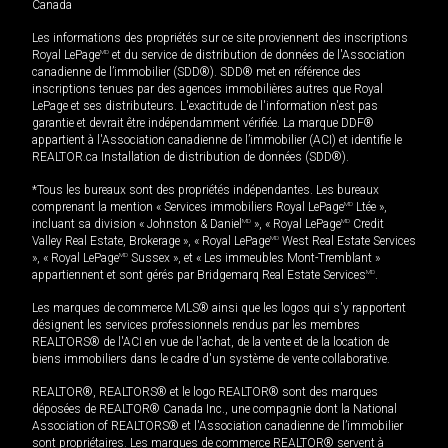
Canada
Les informations des propriétés sur ce site proviennent des inscriptions
Royal LePage
MD
et du service de distribution de données de l'Association
canadienne de l’immobilier (SDD®). SDD® met en référence des
inscriptions tenues par des agences immobilières autres que Royal
LePage et ses distributeurs. L'exactitude de l'information n'est pas
garantie et devrait être indépendamment vérifiée. La marque DDF®
appartient à l'Association canadienne de l’immobilier (ACI) et identifie le
REALTOR.ca Installation de distribution de données (SDD®).
*Tous les bureaux sont des propriétés indépendantes. Les bureaux
comprenant la mention « Services immobiliers Royal LePage
MD
Ltée »,
incluant sa division « Johnston & Daniel
MD
», « Royal LePage
MD
Credit
Valley Real Estate, Brokerage », « Royal LePage
MD
West Real Estate Services
», « Royal LePage
MD
Sussex », et « Les immeubles Mont-Tremblant »
appartiennent et sont gérés par Bridgemarq Real Estate Services
MD
.
Les marques de commerce MLS® ainsi que les logos qui s'y rapportent
désignent les services professionnels rendus par les membres
REALTORS® de l'ACI en vue de l'achat, de la vente et de la location de
biens immobiliers dans le cadre d'un système de vente collaborative.
REALTOR®, REALTORS® et le logo REALTOR® sont des marques
déposées de REALTOR® Canada Inc., une compagnie dont la National
Association of REALTORS® et l'Association canadienne de l’immobilier
sont propriétaires. Les marques de commerce REALTOR® servent à