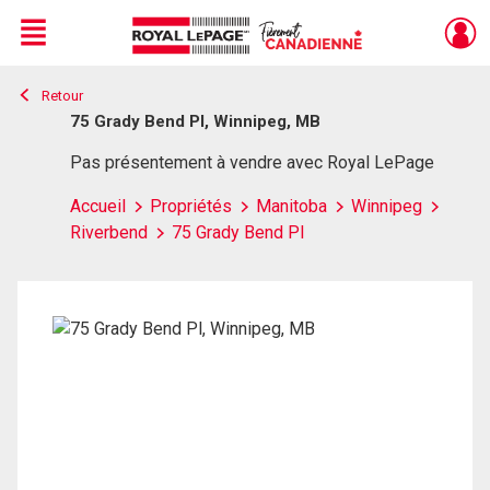
Menu
Retour
Live
En Direct
75 Grady Bend Pl, Winnipeg, MB
Pas présentement à vendre avec Royal LePage
Accueil
Propriétés
Manitoba
Winnipeg
Riverbend
75 Grady Bend Pl