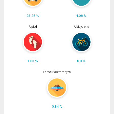
93.25 %
4.08 %
À pied
À bicyclette
1.83 %
0.0 %
Par tout autre moyen
0.84 %