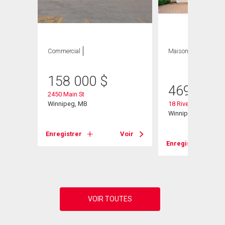
Commercial
Maison
3 CAC , 2
SDB
158 000
$
469 900
2450 Main St
Winnipeg, MB
18 Riverstone Rd
Winnipeg, MB
Enregistrer
Voir
Voir
Enregistrer