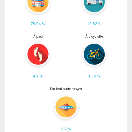
79.04 %
10.82 %
À pied
À bicyclette
4.9 %
1.54 %
Par tout autre moyen
3.7 %