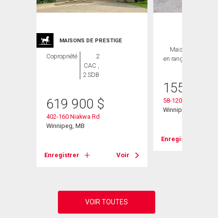
MAISONS DE PRESTIGE
Maison
2 CAC ,
Copropriété
2
en rangée
2 SDB
CAC ,
2 SDB
155 800
619 900
$
58-120 Niakwa Rd
Winnipeg, MB
402-160 Niakwa Rd
Winnipeg, MB
Voir
Enregistrer
Enregistrer
Voir