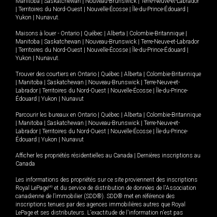
Manitoba
|
Saskatchewan
|
Nouveau-Brunswick
|
Terre-Neuve-et-Labrador
|
Territoires du Nord-Ouest
|
Nouvelle-Écosse
|
Île-du-Prince-Édouard
|
Yukon
|
Nunavut
.
Maisons à louer -
Ontario
|
Québec
|
Alberta
|
Colombie-Britannique
|
Manitoba
|
Saskatchewan
|
Nouveau-Brunswick
|
Terre-Neuve-et-Labrador
|
Territoires du Nord-Ouest
|
Nouvelle-Écosse
|
Île-du-Prince-Édouard
|
Yukon
|
Nunavut
.
Trouver des courtiers en
Ontario
|
Québec
|
Alberta
|
Colombie-Britannique
|
Manitoba
|
Saskatchewan
|
Nouveau-Brunswick
|
Terre-Neuve-et-
Labrador
|
Territoires du Nord-Ouest
|
Nouvelle-Écosse
|
Île-du-Prince-
Édouard
|
Yukon
|
Nunavut
Parcourir les bureaux en
Ontario
|
Québec
|
Alberta
|
Colombie-Britannique
|
Manitoba
|
Saskatchewan
|
Nouveau-Brunswick
|
Terre-Neuve-et-
Labrador
|
Territoires du Nord-Ouest
|
Nouvelle-Écosse
|
Île-du-Prince-
Édouard
|
Yukon
|
Nunavut
Afficher les propriétés résidentielles au Canada
|
Dernières inscriptions au
Canada
Les informations des propriétés sur ce site proviennent des inscriptions
Royal LePage
MD
et du service de distribution de données de l'Association
canadienne de l’immobilier (SDD®). SDD® met en référence des
inscriptions tenues par des agences immobilières autres que Royal
LePage et ses distributeurs. L'exactitude de l'information n'est pas