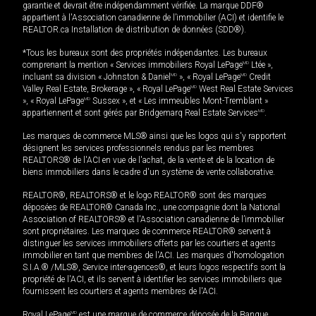
garantie et devrait être indépendamment vérifiée. La marque DDF®
appartient à l'Association canadienne de l’immobilier (ACI) et identifie le
REALTOR.ca Installation de distribution de données (SDD®).
*Tous les bureaux sont des propriétés indépendantes. Les bureaux
comprenant la mention « Services immobiliers Royal LePage
MD
Ltée »,
incluant sa division « Johnston & Daniel
MD
», « Royal LePage
MD
Credit
Valley Real Estate, Brokerage », « Royal LePage
MD
West Real Estate Services
», « Royal LePage
MD
Sussex », et « Les immeubles Mont-Tremblant »
appartiennent et sont gérés par Bridgemarq Real Estate Services
MD
.
Les marques de commerce MLS® ainsi que les logos qui s'y rapportent
désignent les services professionnels rendus par les membres
REALTORS® de l'ACI en vue de l'achat, de la vente et de la location de
biens immobiliers dans le cadre d'un système de vente collaborative.
REALTOR®, REALTORS® et le logo REALTOR® sont des marques
déposées de REALTOR® Canada Inc., une compagnie dont la National
Association of REALTORS® et l'Association canadienne de l’immobilier
sont propriétaires. Les marques de commerce REALTOR® servent à
distinguer les services immobiliers offerts par les courtiers et agents
immobilier en tant que membres de l'ACI. Les marques d'homologation
S.I.A.® /MLS®, Service inter-agences®, et leurs logos respectifs sont la
propriété de l'ACI, et ils servent à identifier les services immobiliers que
fournissent les courtiers et agents membres de l'ACI.
Royal LePage
MD
est une marque de commerce déposée de la Banque