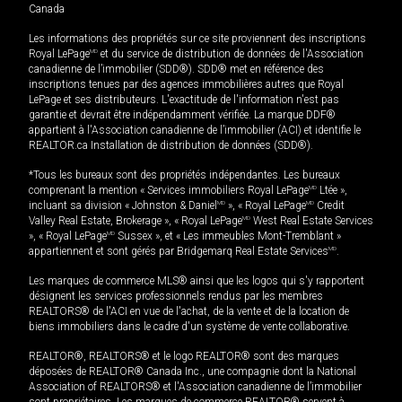
Canada
Les informations des propriétés sur ce site proviennent des inscriptions
Royal LePage
MD
et du service de distribution de données de l'Association
canadienne de l’immobilier (SDD®). SDD® met en référence des
inscriptions tenues par des agences immobilières autres que Royal
LePage et ses distributeurs. L'exactitude de l'information n'est pas
garantie et devrait être indépendamment vérifiée. La marque DDF®
appartient à l'Association canadienne de l’immobilier (ACI) et identifie le
REALTOR.ca Installation de distribution de données (SDD®).
*Tous les bureaux sont des propriétés indépendantes. Les bureaux
comprenant la mention « Services immobiliers Royal LePage
MD
Ltée »,
incluant sa division « Johnston & Daniel
MD
», « Royal LePage
MD
Credit
Valley Real Estate, Brokerage », « Royal LePage
MD
West Real Estate Services
», « Royal LePage
MD
Sussex », et « Les immeubles Mont-Tremblant »
appartiennent et sont gérés par Bridgemarq Real Estate Services
MD
.
Les marques de commerce MLS® ainsi que les logos qui s'y rapportent
désignent les services professionnels rendus par les membres
REALTORS® de l'ACI en vue de l'achat, de la vente et de la location de
biens immobiliers dans le cadre d'un système de vente collaborative.
REALTOR®, REALTORS® et le logo REALTOR® sont des marques
déposées de REALTOR® Canada Inc., une compagnie dont la National
Association of REALTORS® et l'Association canadienne de l’immobilier
sont propriétaires. Les marques de commerce REALTOR® servent à