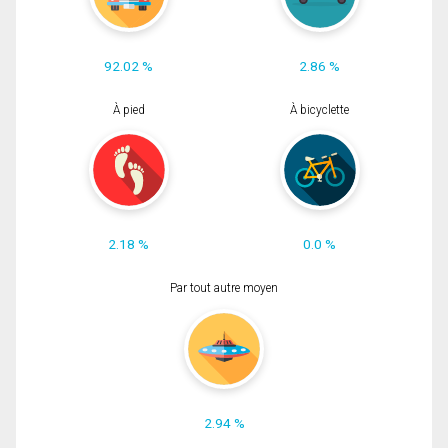
92.02 %
2.86 %
À pied
À bicyclette
2.18 %
0.0 %
Par tout autre moyen
2.94 %