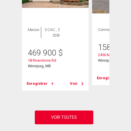
Maison
3 CAC , 2
Commercial
SDB
158 000
469 900
$
2450 Main St
18 Riverstone Rd
Winnipeg, MB
Winnipeg, MB
Enregistrer
Voir
Enregistrer
Voir