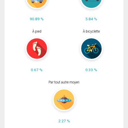
90.89 %
5.84 %
À pied
À bicyclette
0.67 %
0.33 %
Par tout autre moyen
2.27 %