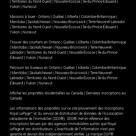
|
Territoires du Nord-Ouest
|
Nouvelle-Écosse
|
Île-du-Prince-Édouard
|
Yukon
|
Nunavut
.
Maisons à louer -
Ontario
|
Québec
|
Alberta
|
Colombie-Britannique
|
Manitoba
|
Saskatchewan
|
Nouveau-Brunswick
|
Terre-Neuve-et-Labrador
|
Territoires du Nord-Ouest
|
Nouvelle-Écosse
|
Île-du-Prince-Édouard
|
Yukon
|
Nunavut
.
Trouver des courtiers en
Ontario
|
Québec
|
Alberta
|
Colombie-Britannique
|
Manitoba
|
Saskatchewan
|
Nouveau-Brunswick
|
Terre-Neuve-et-
Labrador
|
Territoires du Nord-Ouest
|
Nouvelle-Écosse
|
Île-du-Prince-
Édouard
|
Yukon
|
Nunavut
Parcourir les bureaux en
Ontario
|
Québec
|
Alberta
|
Colombie-Britannique
|
Manitoba
|
Saskatchewan
|
Nouveau-Brunswick
|
Terre-Neuve-et-
Labrador
|
Territoires du Nord-Ouest
|
Nouvelle-Écosse
|
Île-du-Prince-
Édouard
|
Yukon
|
Nunavut
Afficher les propriétés résidentielles au Canada
|
Dernières inscriptions au
Canada
Les informations des propriétés sur ce site proviennent des inscriptions
Royal LePage
MD
et du service de distribution de données de l'Association
canadienne de l’immobilier (SDD®). SDD® met en référence des
inscriptions tenues par des agences immobilières autres que Royal
LePage et ses distributeurs. L'exactitude de l'information n'est pas
garantie et devrait être indépendamment vérifiée. La marque DDF®