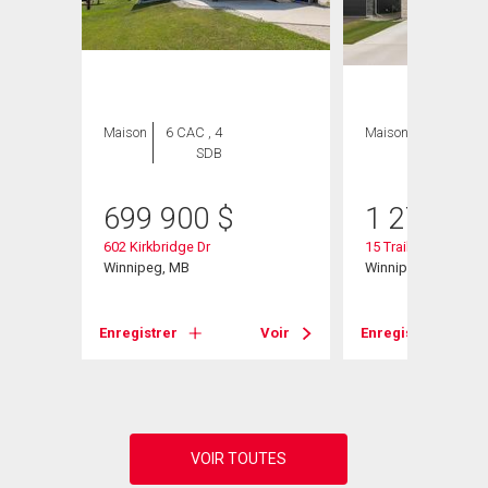
Maison
6 CAC , 4
Maison
5 CAC , 3
SDB
SDB
699 900
$
1 276 95
602 Kirkbridge Dr
15 Trailside Cresce
Winnipeg, MB
Winnipeg, MB
Voir
Enregistrer
Voir
Enregistrer