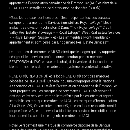
appartient à l'Association canadienne de l’immobilier (ACI) et identifie le
REALTOR.ca Installation de distribution de données (SDD®).
*Tous les bureaux sont des propriétés indépendantes. Les bureaux
comprenant la mention « Services immobiliers Royal LePage
MD
Ltée »,
incluant sa division « Johnston & Daniel
MD
», « Royal LePage
MD
Credit
Valley Real Estate, Brokerage », « Royal LePage
MD
West Real Estate Services
», « Royal LePage
MD
Sussex », et « Les immeubles Mont-Tremblant »
appartiennent et sont gérés par Bridgemarq Real Estate Services
MD
.
Les marques de commerce MLS® ainsi que les logos qui s'y rapportent
désignent les services professionnels rendus par les membres
REALTORS® de l'ACI en vue de l'achat, de la vente et de la location de
biens immobiliers dans le cadre d'un système de vente collaborative.
REALTOR®, REALTORS® et le logo REALTOR® sont des marques
déposées de REALTOR® Canada Inc., une compagnie dont la National
Association of REALTORS® et l'Association canadienne de l’immobilier
sont propriétaires. Les marques de commerce REALTOR® servent à
distinguer les services immobiliers offerts par les courtiers et agents
immobilier en tant que membres de l'ACI. Les marques d'homologation
S.I.A.® /MLS®, Service inter-agences®, et leurs logos respectifs sont la
propriété de l'ACI, et ils servent à identifier les services immobiliers que
fournissent les courtiers et agents membres de l'ACI.
Royal LePage
MD
est une marque de commerce déposée de la Banque