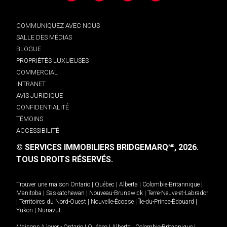
COMMUNIQUEZ AVEC NOUS
SALLE DES MÉDIAS
BLOGUE
PROPRIÉTÉS LUXUEUSES
COMMERCIAL
INTRANET
AVIS JURIDIQUE
CONFIDENTIALITÉ
TÉMOINS
ACCESSIBILITÉ
© SERVICES IMMOBILIERS BRIDGEMARQ
, 2026.
MD
TOUS DROITS RÉSERVÉS.
Trouver une maison
Ontario
|
Québec
|
Alberta
|
Colombie-Britannique
|
Manitoba
|
Saskatchewan
|
Nouveau-Brunswick
|
Terre-Neuve-et-Labrador
|
Territoires du Nord-Ouest
|
Nouvelle-Écosse
|
Île-du-Prince-Édouard
|
Yukon
|
Nunavut
.
Maisons à louer -
Ontario
|
Québec
|
Alberta
|
Colombie-Britannique
|