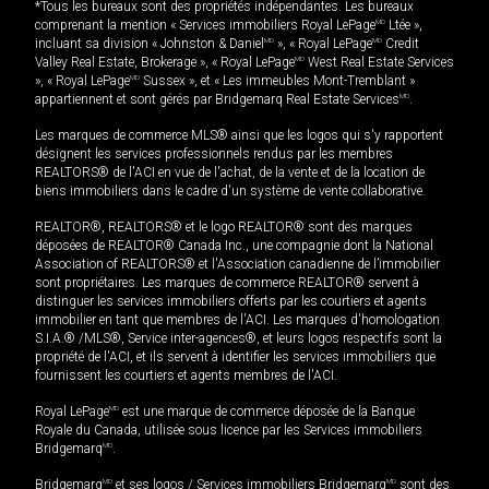
*Tous les bureaux sont des propriétés indépendantes. Les bureaux
comprenant la mention « Services immobiliers Royal LePage
MD
Ltée »,
incluant sa division « Johnston & Daniel
MD
», « Royal LePage
MD
Credit
Valley Real Estate, Brokerage », « Royal LePage
MD
West Real Estate Services
», « Royal LePage
MD
Sussex », et « Les immeubles Mont-Tremblant »
appartiennent et sont gérés par Bridgemarq Real Estate Services
MD
.
Les marques de commerce MLS® ainsi que les logos qui s'y rapportent
désignent les services professionnels rendus par les membres
REALTORS® de l'ACI en vue de l'achat, de la vente et de la location de
biens immobiliers dans le cadre d'un système de vente collaborative.
REALTOR®, REALTORS® et le logo REALTOR® sont des marques
déposées de REALTOR® Canada Inc., une compagnie dont la National
Association of REALTORS® et l'Association canadienne de l’immobilier
sont propriétaires. Les marques de commerce REALTOR® servent à
distinguer les services immobiliers offerts par les courtiers et agents
immobilier en tant que membres de l'ACI. Les marques d'homologation
S.I.A.® /MLS®, Service inter-agences®, et leurs logos respectifs sont la
propriété de l'ACI, et ils servent à identifier les services immobiliers que
fournissent les courtiers et agents membres de l'ACI.
Royal LePage
MD
est une marque de commerce déposée de la Banque
Royale du Canada, utilisée sous licence par les Services immobiliers
Bridgemarq
MD
.
Bridgemarq
MD
et ses logos / Services immobiliers Bridgemarq
MD
sont des