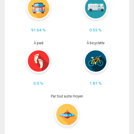
91.64 %
0.55 %
À pied
À bicyclette
0.0 %
1.81 %
Par tout autre moyen