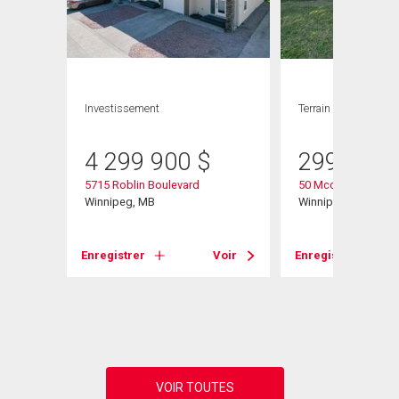
GE
Investissement
Terrain
4 299 900
$
299 900
5715 Roblin Boulevard
50 Mccallum Cresc
Winnipeg, MB
Winnipeg, MB
Enregistrer
Voir
Enregistrer
Voir