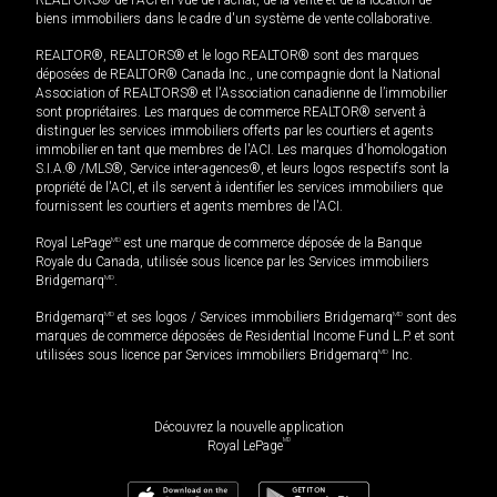
biens immobiliers dans le cadre d'un système de vente collaborative.
REALTOR®, REALTORS® et le logo REALTOR® sont des marques
déposées de REALTOR® Canada Inc., une compagnie dont la National
Association of REALTORS® et l'Association canadienne de l’immobilier
sont propriétaires. Les marques de commerce REALTOR® servent à
distinguer les services immobiliers offerts par les courtiers et agents
immobilier en tant que membres de l'ACI. Les marques d'homologation
S.I.A.® /MLS®, Service inter-agences®, et leurs logos respectifs sont la
propriété de l'ACI, et ils servent à identifier les services immobiliers que
fournissent les courtiers et agents membres de l'ACI.
Royal LePage
MD
est une marque de commerce déposée de la Banque
Royale du Canada, utilisée sous licence par les Services immobiliers
Bridgemarq
MD
.
Bridgemarq
MD
et ses logos / Services immobiliers Bridgemarq
MD
sont des
marques de commerce déposées de Residential Income Fund L.P. et sont
utilisées sous licence par Services immobiliers Bridgemarq
MD
Inc.
Découvrez la nouvelle application
MD
Royal LePage