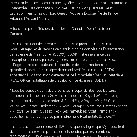
Parcourir les bureaux en
Ontario
|
Québec
|
Alberta
|
Colombie-Britannique
|
Manitoba
|
Saskatchewan
|
Nouveau-Brunswick
|
Terre-Neuve-et-
Labrador
|
Territoires du Nord-Ouest
|
Nouvelle-Écosse
|
Île-du-Prince-
Édouard
|
Yukon
|
Nunavut
Afficher les propriétés résidentielles au Canada
|
Dernières inscriptions au
Canada
Les informations des propriétés sur ce site proviennent des inscriptions
Royal LePage
MD
et du service de distribution de données de l'Association
canadienne de l’immobilier (SDD®). SDD® met en référence des
inscriptions tenues par des agences immobilières autres que Royal
LePage et ses distributeurs. L'exactitude de l'information n'est pas
garantie et devrait être indépendamment vérifiée. La marque DDF®
appartient à l'Association canadienne de l’immobilier (ACI) et identifie le
REALTOR.ca Installation de distribution de données (SDD®).
*Tous les bureaux sont des propriétés indépendantes. Les bureaux
comprenant la mention « Services immobiliers Royal LePage
MD
Ltée »,
incluant sa division « Johnston & Daniel
MD
», « Royal LePage
MD
Credit
Valley Real Estate, Brokerage », « Royal LePage
MD
West Real Estate Services
», « Royal LePage
MD
Sussex », et « Les immeubles Mont-Tremblant »
appartiennent et sont gérés par Bridgemarq Real Estate Services
MD
.
Les marques de commerce MLS® ainsi que les logos qui s'y rapportent
désignent les services professionnels rendus par les membres
REALTORS® de l'ACI en vue de l'achat, de la vente et de la location de