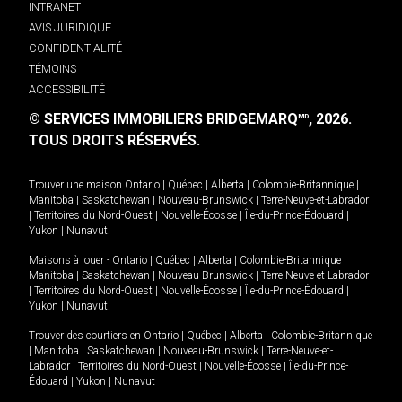
INTRANET
AVIS JURIDIQUE
CONFIDENTIALITÉ
TÉMOINS
ACCESSIBILITÉ
© SERVICES IMMOBILIERS BRIDGEMARQ
, 2026.
MD
TOUS DROITS RÉSERVÉS.
Trouver une maison
Ontario
|
Québec
|
Alberta
|
Colombie-Britannique
|
Manitoba
|
Saskatchewan
|
Nouveau-Brunswick
|
Terre-Neuve-et-Labrador
|
Territoires du Nord-Ouest
|
Nouvelle-Écosse
|
Île-du-Prince-Édouard
|
Yukon
|
Nunavut
.
Maisons à louer -
Ontario
|
Québec
|
Alberta
|
Colombie-Britannique
|
Manitoba
|
Saskatchewan
|
Nouveau-Brunswick
|
Terre-Neuve-et-Labrador
|
Territoires du Nord-Ouest
|
Nouvelle-Écosse
|
Île-du-Prince-Édouard
|
Yukon
|
Nunavut
.
Trouver des courtiers en
Ontario
|
Québec
|
Alberta
|
Colombie-Britannique
|
Manitoba
|
Saskatchewan
|
Nouveau-Brunswick
|
Terre-Neuve-et-
Labrador
|
Territoires du Nord-Ouest
|
Nouvelle-Écosse
|
Île-du-Prince-
Édouard
|
Yukon
|
Nunavut