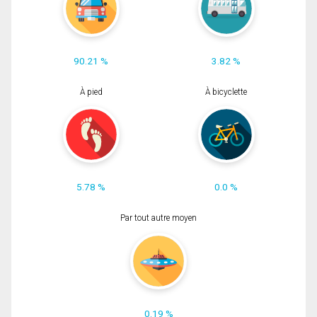
90.21 %
3.82 %
À pied
À bicyclette
5.78 %
0.0 %
Par tout autre moyen
0.19 %