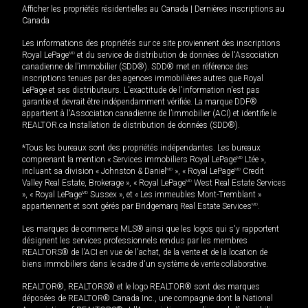
Afficher les propriétés résidentielles au Canada
|
Dernières inscriptions au
Canada
Les informations des propriétés sur ce site proviennent des inscriptions
Royal LePage
MD
et du service de distribution de données de l'Association
canadienne de l’immobilier (SDD®). SDD® met en référence des
inscriptions tenues par des agences immobilières autres que Royal
LePage et ses distributeurs. L'exactitude de l'information n'est pas
garantie et devrait être indépendamment vérifiée. La marque DDF®
appartient à l'Association canadienne de l’immobilier (ACI) et identifie le
REALTOR.ca Installation de distribution de données (SDD®).
*Tous les bureaux sont des propriétés indépendantes. Les bureaux
comprenant la mention « Services immobiliers Royal LePage
MD
Ltée »,
incluant sa division « Johnston & Daniel
MD
», « Royal LePage
MD
Credit
Valley Real Estate, Brokerage », « Royal LePage
MD
West Real Estate Services
», « Royal LePage
MD
Sussex », et « Les immeubles Mont-Tremblant »
appartiennent et sont gérés par Bridgemarq Real Estate Services
MD
.
Les marques de commerce MLS® ainsi que les logos qui s'y rapportent
désignent les services professionnels rendus par les membres
REALTORS® de l'ACI en vue de l'achat, de la vente et de la location de
biens immobiliers dans le cadre d'un système de vente collaborative.
REALTOR®, REALTORS® et le logo REALTOR® sont des marques
déposées de REALTOR® Canada Inc., une compagnie dont la National