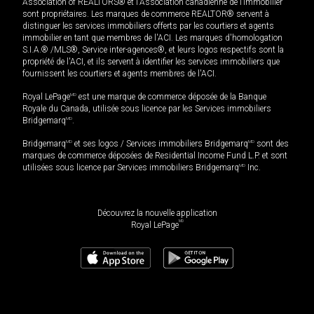
Association of REALTORS® et l'Association canadienne de l’immobilier
sont propriétaires. Les marques de commerce REALTOR® servent à
distinguer les services immobiliers offerts par les courtiers et agents
immobilier en tant que membres de l'ACI. Les marques d'homologation
S.I.A.® /MLS®, Service inter-agences®, et leurs logos respectifs sont la
propriété de l'ACI, et ils servent à identifier les services immobiliers que
fournissent les courtiers et agents membres de l'ACI.
Royal LePage
MD
est une marque de commerce déposée de la Banque
Royale du Canada, utilisée sous licence par les Services immobiliers
Bridgemarq
MD
.
Bridgemarq
MD
et ses logos / Services immobiliers Bridgemarq
MD
sont des
marques de commerce déposées de Residential Income Fund L.P. et sont
utilisées sous licence par Services immobiliers Bridgemarq
MD
Inc.
Découvrez la nouvelle application
MD
Royal LePage