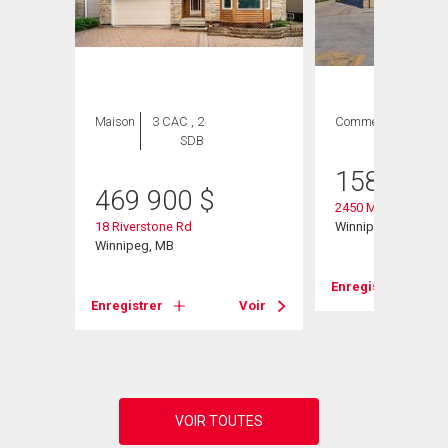
ION
Maison
3 CAC , 2
Commercial
SDB
158 000
469 900
$
2450 Main St
18 Riverstone Rd
Winnipeg, MB
Winnipeg, MB
Enregistrer
Enregistrer
Voir
Voir