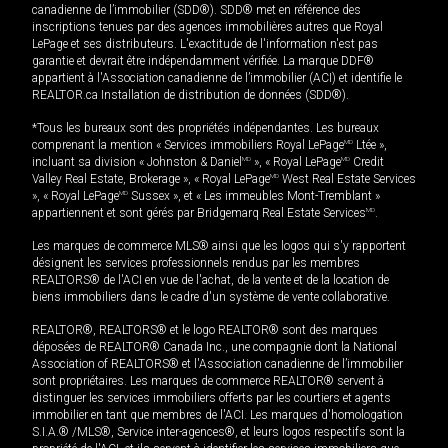
canadienne de l’immobilier (SDD®). SDD® met en référence des
inscriptions tenues par des agences immobilières autres que Royal
LePage et ses distributeurs. L'exactitude de l'information n'est pas
garantie et devrait être indépendamment vérifiée. La marque DDF®
appartient à l'Association canadienne de l’immobilier (ACI) et identifie le
REALTOR.ca Installation de distribution de données (SDD®).
*Tous les bureaux sont des propriétés indépendantes. Les bureaux
comprenant la mention « Services immobiliers Royal LePage
MD
Ltée »,
incluant sa division « Johnston & Daniel
MD
», « Royal LePage
MD
Credit
Valley Real Estate, Brokerage », « Royal LePage
MD
West Real Estate Services
», « Royal LePage
MD
Sussex », et « Les immeubles Mont-Tremblant »
appartiennent et sont gérés par Bridgemarq Real Estate Services
MD
.
Les marques de commerce MLS® ainsi que les logos qui s'y rapportent
désignent les services professionnels rendus par les membres
REALTORS® de l'ACI en vue de l'achat, de la vente et de la location de
biens immobiliers dans le cadre d'un système de vente collaborative.
REALTOR®, REALTORS® et le logo REALTOR® sont des marques
déposées de REALTOR® Canada Inc., une compagnie dont la National
Association of REALTORS® et l'Association canadienne de l’immobilier
sont propriétaires. Les marques de commerce REALTOR® servent à
distinguer les services immobiliers offerts par les courtiers et agents
immobilier en tant que membres de l'ACI. Les marques d'homologation
S.I.A.® /MLS®, Service inter-agences®, et leurs logos respectifs sont la