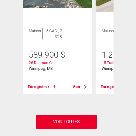
Maison
5 CAC , 3
Maison
5 CAC , 3
SDB
SDB
589 900
$
1 276 95
26 Denman Cr
15 Trailside Cresce
Winnipeg, MB
Winnipeg, MB
Enregistrer
Voir
Enregistrer
Voir