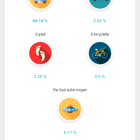
88.18 %
3.45 %
À pied
À bicyclette
2.26 %
0.0 %
Par tout autre moyen
6.11 %