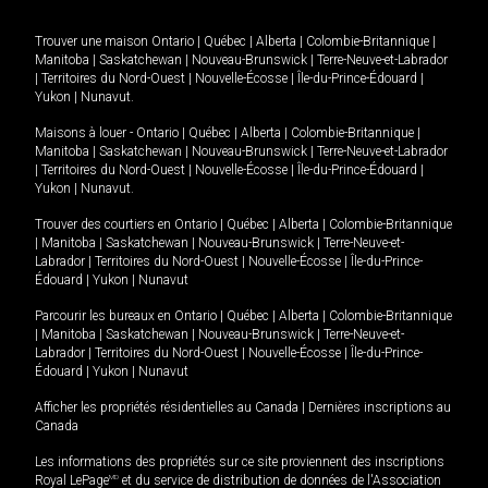
Trouver une maison
Ontario
|
Québec
|
Alberta
|
Colombie-Britannique
|
Manitoba
|
Saskatchewan
|
Nouveau-Brunswick
|
Terre-Neuve-et-Labrador
|
Territoires du Nord-Ouest
|
Nouvelle-Écosse
|
Île-du-Prince-Édouard
|
Yukon
|
Nunavut
.
Maisons à louer -
Ontario
|
Québec
|
Alberta
|
Colombie-Britannique
|
Manitoba
|
Saskatchewan
|
Nouveau-Brunswick
|
Terre-Neuve-et-Labrador
|
Territoires du Nord-Ouest
|
Nouvelle-Écosse
|
Île-du-Prince-Édouard
|
Yukon
|
Nunavut
.
Trouver des courtiers en
Ontario
|
Québec
|
Alberta
|
Colombie-Britannique
|
Manitoba
|
Saskatchewan
|
Nouveau-Brunswick
|
Terre-Neuve-et-
Labrador
|
Territoires du Nord-Ouest
|
Nouvelle-Écosse
|
Île-du-Prince-
Édouard
|
Yukon
|
Nunavut
Parcourir les bureaux en
Ontario
|
Québec
|
Alberta
|
Colombie-Britannique
|
Manitoba
|
Saskatchewan
|
Nouveau-Brunswick
|
Terre-Neuve-et-
Labrador
|
Territoires du Nord-Ouest
|
Nouvelle-Écosse
|
Île-du-Prince-
Édouard
|
Yukon
|
Nunavut
Afficher les propriétés résidentielles au Canada
|
Dernières inscriptions au
Canada
Les informations des propriétés sur ce site proviennent des inscriptions
Royal LePage
MD
et du service de distribution de données de l'Association