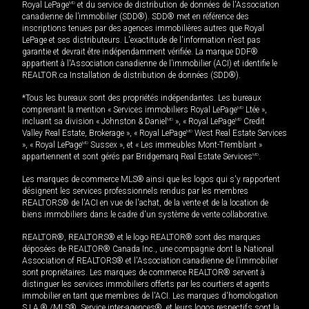
Royal LePage
MD
et du service de distribution de données de l'Association
canadienne de l’immobilier (SDD®). SDD® met en référence des
inscriptions tenues par des agences immobilières autres que Royal
LePage et ses distributeurs. L'exactitude de l'information n'est pas
garantie et devrait être indépendamment vérifiée. La marque DDF®
appartient à l'Association canadienne de l’immobilier (ACI) et identifie le
REALTOR.ca Installation de distribution de données (SDD®).
*Tous les bureaux sont des propriétés indépendantes. Les bureaux
comprenant la mention « Services immobiliers Royal LePage
MD
Ltée »,
incluant sa division « Johnston & Daniel
MD
», « Royal LePage
MD
Credit
Valley Real Estate, Brokerage », « Royal LePage
MD
West Real Estate Services
», « Royal LePage
MD
Sussex », et « Les immeubles Mont-Tremblant »
appartiennent et sont gérés par Bridgemarq Real Estate Services
MD
.
Les marques de commerce MLS® ainsi que les logos qui s'y rapportent
désignent les services professionnels rendus par les membres
REALTORS® de l'ACI en vue de l'achat, de la vente et de la location de
biens immobiliers dans le cadre d'un système de vente collaborative.
REALTOR®, REALTORS® et le logo REALTOR® sont des marques
déposées de REALTOR® Canada Inc., une compagnie dont la National
Association of REALTORS® et l'Association canadienne de l’immobilier
sont propriétaires. Les marques de commerce REALTOR® servent à
distinguer les services immobiliers offerts par les courtiers et agents
immobilier en tant que membres de l'ACI. Les marques d'homologation
S.I.A.® /MLS®, Service inter-agences®, et leurs logos respectifs sont la