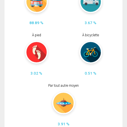
88.89 %
3.67 %
À pied
À bicyclette
3.02 %
0.51 %
Par tout autre moyen
3.91 %