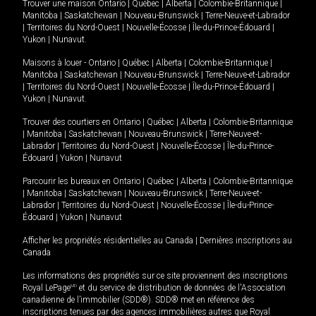
Trouver une maison
Ontario
|
Québec
|
Alberta
|
Colombie-Britannique
|
Manitoba
|
Saskatchewan
|
Nouveau-Brunswick
|
Terre-Neuve-et-Labrador
|
Territoires du Nord-Ouest
|
Nouvelle-Écosse
|
Île-du-Prince-Édouard
|
Yukon
|
Nunavut
.
Maisons à louer -
Ontario
|
Québec
|
Alberta
|
Colombie-Britannique
|
Manitoba
|
Saskatchewan
|
Nouveau-Brunswick
|
Terre-Neuve-et-Labrador
|
Territoires du Nord-Ouest
|
Nouvelle-Écosse
|
Île-du-Prince-Édouard
|
Yukon
|
Nunavut
.
Trouver des courtiers en
Ontario
|
Québec
|
Alberta
|
Colombie-Britannique
|
Manitoba
|
Saskatchewan
|
Nouveau-Brunswick
|
Terre-Neuve-et-
Labrador
|
Territoires du Nord-Ouest
|
Nouvelle-Écosse
|
Île-du-Prince-
Édouard
|
Yukon
|
Nunavut
Parcourir les bureaux en
Ontario
|
Québec
|
Alberta
|
Colombie-Britannique
|
Manitoba
|
Saskatchewan
|
Nouveau-Brunswick
|
Terre-Neuve-et-
Labrador
|
Territoires du Nord-Ouest
|
Nouvelle-Écosse
|
Île-du-Prince-
Édouard
|
Yukon
|
Nunavut
Afficher les propriétés résidentielles au Canada
|
Dernières inscriptions au
Canada
Les informations des propriétés sur ce site proviennent des inscriptions
Royal LePage
MD
et du service de distribution de données de l'Association
canadienne de l’immobilier (SDD®). SDD® met en référence des
inscriptions tenues par des agences immobilières autres que Royal