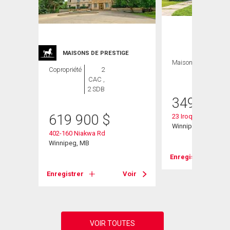
MAISONS DE PRESTIGE
Maison
3 CAC , 2
Copropriété
2
SDB
CAC ,
2 SDB
349 900
619 900
$
23 Iroquois Bay
Winnipeg, MB
402-160 Niakwa Rd
Winnipeg, MB
Voir
Enregistrer
Enregistrer
Voir