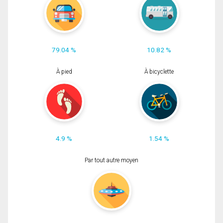
79.04 %
10.82 %
À pied
À bicyclette
4.9 %
1.54 %
Par tout autre moyen