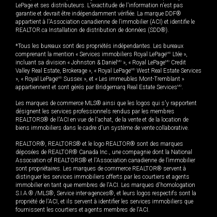
LePage et ses distributeurs. L'exactitude de l'information n'est pas
garantie et devrait être indépendamment vérifiée. La marque DDF®
appartient à l'Association canadienne de l’immobilier (ACI) et identifie le
REALTOR.ca Installation de distribution de données (SDD®).
*Tous les bureaux sont des propriétés indépendantes. Les bureaux
comprenant la mention « Services immobiliers Royal LePage
MD
Ltée »,
incluant sa division « Johnston & Daniel
MD
», « Royal LePage
MD
Credit
Valley Real Estate, Brokerage », « Royal LePage
MD
West Real Estate Services
», « Royal LePage
MD
Sussex », et « Les immeubles Mont-Tremblant »
appartiennent et sont gérés par Bridgemarq Real Estate Services
MD
.
Les marques de commerce MLS® ainsi que les logos qui s'y rapportent
désignent les services professionnels rendus par les membres
REALTORS® de l'ACI en vue de l'achat, de la vente et de la location de
biens immobiliers dans le cadre d'un système de vente collaborative.
REALTOR®, REALTORS® et le logo REALTOR® sont des marques
déposées de REALTOR® Canada Inc., une compagnie dont la National
Association of REALTORS® et l'Association canadienne de l’immobilier
sont propriétaires. Les marques de commerce REALTOR® servent à
distinguer les services immobiliers offerts par les courtiers et agents
immobilier en tant que membres de l'ACI. Les marques d'homologation
S.I.A.® /MLS®, Service inter-agences®, et leurs logos respectifs sont la
propriété de l'ACI, et ils servent à identifier les services immobiliers que
fournissent les courtiers et agents membres de l'ACI.