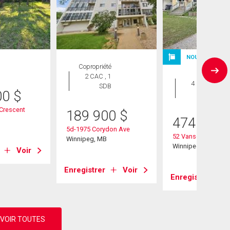
NOUVELLE INS
Copropriété
Maison
2 CAC , 1
4 CAC , 3
SDB
00
$
SDB
Crescent
189 900
$
474 900
B
5d-1975 Corydon Ave
52 Vanscoy Rd
Winnipeg, MB
Winnipeg, MB
Voir
Enregistrer
Voir
Enregistrer