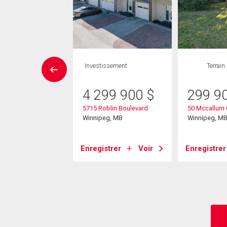
Maison
Investissement
Terrain
 CAC , 2
SDB
4 299 900
$
299 9
5715 Roblin Boulevard
50 Mccallum 
9 900
$
Winnipeg, MB
Winnipeg, M
in Dr
eg, MB
Enregistrer
Voir
Enregistrer
strer
Voir