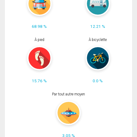
68.98 %
12.21 %
À pied
À bicyclette
15.76 %
0.0 %
Par tout autre moyen
3.05 %