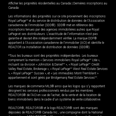
Afficher les propriétés résidentielles au Canada
|
Dernières inscriptions au
Canada
Les informations des propriétés sur ce site proviennent des inscriptions
Royal LePage
MD
et du service de distribution de données de l'Association
canadienne de l’immobilier (SDD®). SDD® met en référence des
inscriptions tenues par des agences immobilières autres que Royal
LePage et ses distributeurs. L'exactitude de l'information n'est pas
garantie et devrait être indépendamment vérifiée. La marque DDF®
appartient à l'Association canadienne de l’immobilier (ACI) et identifie le
REALTOR.ca Installation de distribution de données (SDD®).
*Tous les bureaux sont des propriétés indépendantes. Les bureaux
comprenant la mention « Services immobiliers Royal LePage
MD
Ltée »,
incluant sa division « Johnston & Daniel
MD
», « Royal LePage
MD
Credit
Valley Real Estate, Brokerage », « Royal LePage
MD
West Real Estate Services
», « Royal LePage
MD
Sussex », et « Les immeubles Mont-Tremblant »
appartiennent et sont gérés par Bridgemarq Real Estate Services
MD
.
Les marques de commerce MLS® ainsi que les logos qui s'y rapportent
désignent les services professionnels rendus par les membres
REALTORS® de l'ACI en vue de l'achat, de la vente et de la location de
biens immobiliers dans le cadre d'un système de vente collaborative.
REALTOR®, REALTORS® et le logo REALTOR® sont des marques
déposées de REALTOR® Canada Inc., une compagnie dont la National