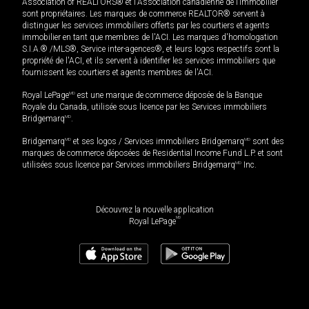
Association of REALTORS® et l'Association canadienne de l’immobilier
sont propriétaires. Les marques de commerce REALTOR® servent à
distinguer les services immobiliers offerts par les courtiers et agents
immobilier en tant que membres de l'ACI. Les marques d'homologation
S.I.A.® /MLS®, Service inter-agences®, et leurs logos respectifs sont la
propriété de l'ACI, et ils servent à identifier les services immobiliers que
fournissent les courtiers et agents membres de l'ACI.
Royal LePage
MD
est une marque de commerce déposée de la Banque
Royale du Canada, utilisée sous licence par les Services immobiliers
Bridgemarq
MD
.
Bridgemarq
MD
et ses logos / Services immobiliers Bridgemarq
MD
sont des
marques de commerce déposées de Residential Income Fund L.P. et sont
utilisées sous licence par Services immobiliers Bridgemarq
MD
Inc.
Découvrez la nouvelle application
MD
Royal LePage