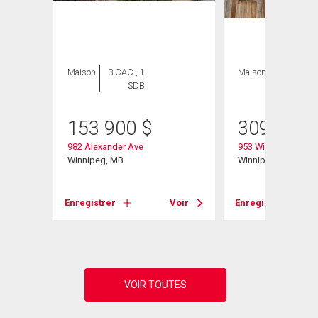
Maison
3 CAC , 1
Maison
4 CAC , 2
SDB
SDB
153 900
$
309 000
982 Alexander Ave
953 William Ave
Winnipeg, MB
Winnipeg, MB
Voir
Enregistrer
Voir
Enregistrer