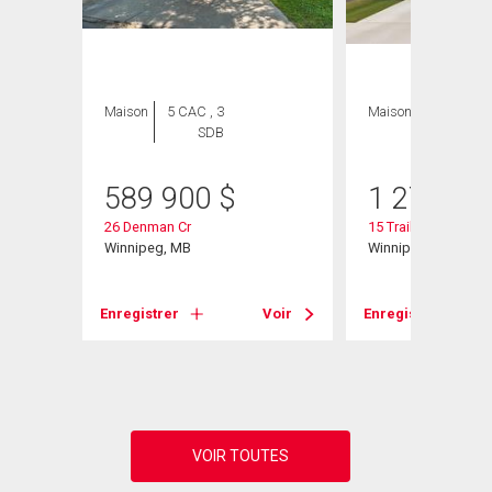
Maison
5 CAC , 3
Maison
5 CAC , 3
SDB
SDB
589 900
$
1 276 95
26 Denman Cr
15 Trailside Cresce
Winnipeg, MB
Winnipeg, MB
Enregistrer
Voir
Enregistrer
Voir