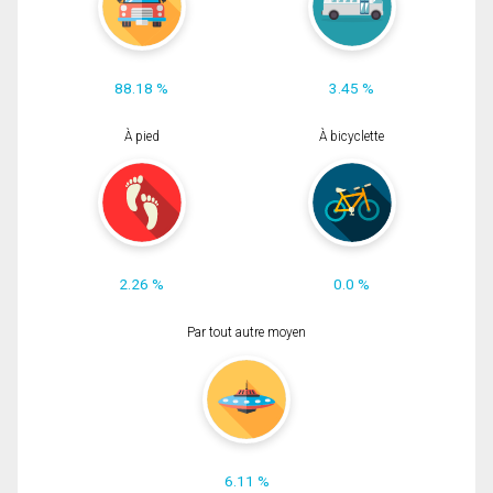
88.18 %
3.45 %
À pied
À bicyclette
2.26 %
0.0 %
Par tout autre moyen
6.11 %