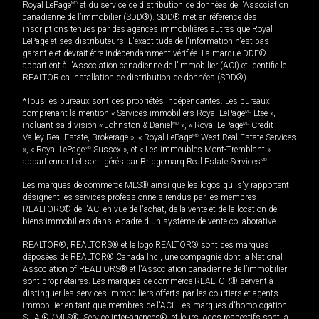
Royal LePage
MD
et du service de distribution de données de l'Association
canadienne de l’immobilier (SDD®). SDD® met en référence des
inscriptions tenues par des agences immobilières autres que Royal
LePage et ses distributeurs. L'exactitude de l'information n'est pas
garantie et devrait être indépendamment vérifiée. La marque DDF®
appartient à l'Association canadienne de l’immobilier (ACI) et identifie le
REALTOR.ca Installation de distribution de données (SDD®).
*Tous les bureaux sont des propriétés indépendantes. Les bureaux
comprenant la mention « Services immobiliers Royal LePage
MD
Ltée »,
incluant sa division « Johnston & Daniel
MD
», « Royal LePage
MD
Credit
Valley Real Estate, Brokerage », « Royal LePage
MD
West Real Estate Services
», « Royal LePage
MD
Sussex », et « Les immeubles Mont-Tremblant »
appartiennent et sont gérés par Bridgemarq Real Estate Services
MD
.
Les marques de commerce MLS® ainsi que les logos qui s'y rapportent
désignent les services professionnels rendus par les membres
REALTORS® de l'ACI en vue de l'achat, de la vente et de la location de
biens immobiliers dans le cadre d'un système de vente collaborative.
REALTOR®, REALTORS® et le logo REALTOR® sont des marques
déposées de REALTOR® Canada Inc., une compagnie dont la National
Association of REALTORS® et l'Association canadienne de l’immobilier
sont propriétaires. Les marques de commerce REALTOR® servent à
distinguer les services immobiliers offerts par les courtiers et agents
immobilier en tant que membres de l'ACI. Les marques d'homologation
S.I.A.® /MLS®, Service inter-agences®, et leurs logos respectifs sont la