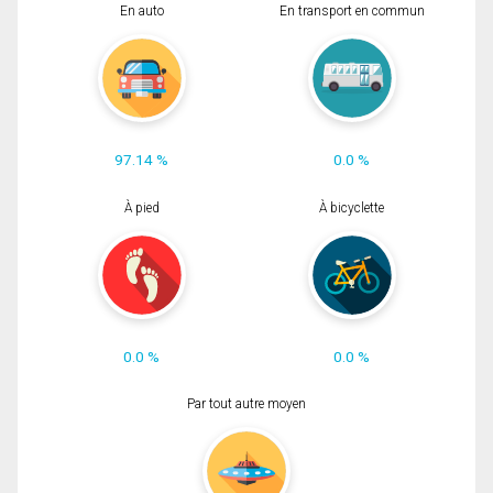
En auto
En transport en commun
97.14 %
0.0 %
À pied
À bicyclette
0.0 %
0.0 %
Par tout autre moyen