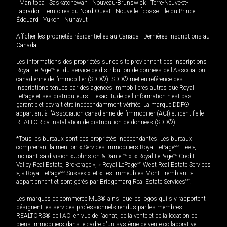
|
Manitoba
|
Saskatchewan
|
Nouveau-Brunswick
|
Terre-Neuve-et-
Labrador
|
Territoires du Nord-Ouest
|
Nouvelle-Écosse
|
Île-du-Prince-
Édouard
|
Yukon
|
Nunavut
Afficher les propriétés résidentielles au Canada
|
Dernières inscriptions au
Canada
Les informations des propriétés sur ce site proviennent des inscriptions
Royal LePage
MD
et du service de distribution de données de l'Association
canadienne de l’immobilier (SDD®). SDD® met en référence des
inscriptions tenues par des agences immobilières autres que Royal
LePage et ses distributeurs. L'exactitude de l'information n'est pas
garantie et devrait être indépendamment vérifiée. La marque DDF®
appartient à l'Association canadienne de l’immobilier (ACI) et identifie le
REALTOR.ca Installation de distribution de données (SDD®).
*Tous les bureaux sont des propriétés indépendantes. Les bureaux
comprenant la mention « Services immobiliers Royal LePage
MD
Ltée »,
incluant sa division « Johnston & Daniel
MD
», « Royal LePage
MD
Credit
Valley Real Estate, Brokerage », « Royal LePage
MD
West Real Estate Services
», « Royal LePage
MD
Sussex », et « Les immeubles Mont-Tremblant »
appartiennent et sont gérés par Bridgemarq Real Estate Services
MD
.
Les marques de commerce MLS® ainsi que les logos qui s'y rapportent
désignent les services professionnels rendus par les membres
REALTORS® de l'ACI en vue de l'achat, de la vente et de la location de
biens immobiliers dans le cadre d'un système de vente collaborative.