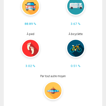
88.89 %
3.67 %
À pied
À bicyclette
3.02 %
0.51 %
Par tout autre moyen