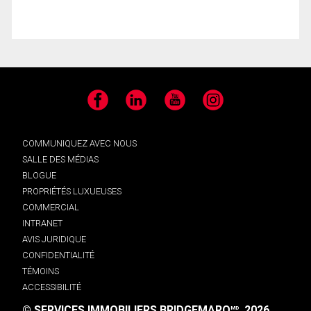
Facebook
LinkedIn
YouTube
Instagram
COMMUNIQUEZ AVEC NOUS
SALLE DES MÉDIAS
BLOGUE
PROPRIÉTÉS LUXUEUSES
COMMERCIAL
INTRANET
AVIS JURIDIQUE
CONFIDENTIALITÉ
TÉMOINS
ACCESSIBILITÉ
© SERVICES IMMOBILIERS BRIDGEMARQ
, 2026.
MD