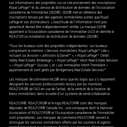
Les informations des propriétés sur ce site proviennent des inscriptions
Royal LePage
MD
et du service de distribution de données de l'Association
canadienne de l’immobilier (SDD®). SDD® met en référence des
inscriptions tenues par des agences immobilières autres que Royal
LePage et ses distributeurs. L'exactitude de l'information n'est pas
garantie et devrait être indépendamment vérifiée. La marque DDF®
appartient à l'Association canadienne de l’immobilier (ACI) et identifie le
REALTOR.ca Installation de distribution de données (SDD®).
*Tous les bureaux sont des propriétés indépendantes. Les bureaux
comprenant la mention « Services immobiliers Royal LePage
MD
Ltée »,
incluant sa division « Johnston & Daniel
MD
», « Royal LePage
MD
Credit
Valley Real Estate, Brokerage », « Royal LePage
MD
West Real Estate Services
», « Royal LePage
MD
Sussex », et « Les immeubles Mont-Tremblant »
appartiennent et sont gérés par Bridgemarq Real Estate Services
MD
.
Les marques de commerce MLS® ainsi que les logos qui s'y rapportent
désignent les services professionnels rendus par les membres
REALTORS® de l'ACI en vue de l'achat, de la vente et de la location de
biens immobiliers dans le cadre d'un système de vente collaborative.
REALTOR®, REALTORS® et le logo REALTOR® sont des marques
déposées de REALTOR® Canada Inc., une compagnie dont la National
Association of REALTORS® et l'Association canadienne de l’immobilier
sont propriétaires. Les marques de commerce REALTOR® servent à
distinguer les services immobiliers offerts par les courtiers et agents