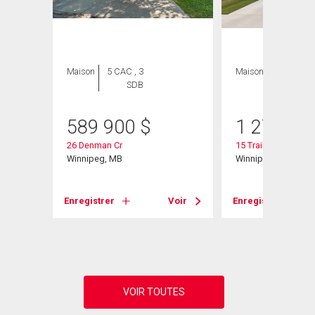
Maison
5 CAC , 3
Maison
5 CAC , 3
SDB
SDB
589 900
$
1 276 95
26 Denman Cr
15 Trailside Cresce
Winnipeg, MB
Winnipeg, MB
Enregistrer
Voir
Enregistrer
Voir