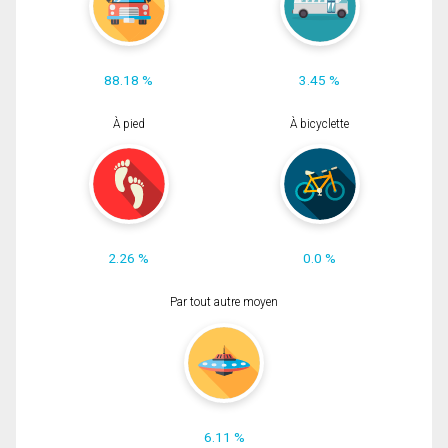
88.18 %
3.45 %
À pied
À bicyclette
2.26 %
0.0 %
Par tout autre moyen
6.11 %