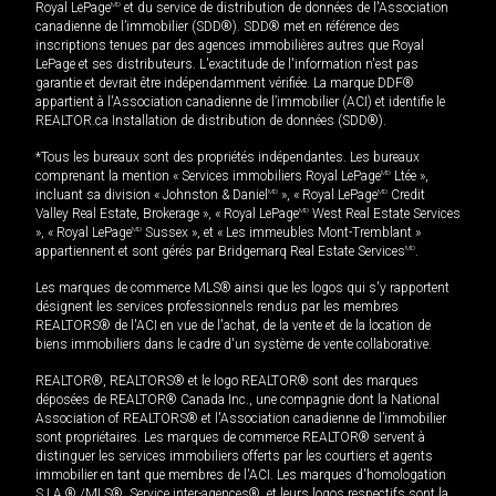
Royal LePage
MD
et du service de distribution de données de l'Association
canadienne de l’immobilier (SDD®). SDD® met en référence des
inscriptions tenues par des agences immobilières autres que Royal
LePage et ses distributeurs. L'exactitude de l'information n'est pas
garantie et devrait être indépendamment vérifiée. La marque DDF®
appartient à l'Association canadienne de l’immobilier (ACI) et identifie le
REALTOR.ca Installation de distribution de données (SDD®).
*Tous les bureaux sont des propriétés indépendantes. Les bureaux
comprenant la mention « Services immobiliers Royal LePage
MD
Ltée »,
incluant sa division « Johnston & Daniel
MD
», « Royal LePage
MD
Credit
Valley Real Estate, Brokerage », « Royal LePage
MD
West Real Estate Services
», « Royal LePage
MD
Sussex », et « Les immeubles Mont-Tremblant »
appartiennent et sont gérés par Bridgemarq Real Estate Services
MD
.
Les marques de commerce MLS® ainsi que les logos qui s'y rapportent
désignent les services professionnels rendus par les membres
REALTORS® de l'ACI en vue de l'achat, de la vente et de la location de
biens immobiliers dans le cadre d'un système de vente collaborative.
REALTOR®, REALTORS® et le logo REALTOR® sont des marques
déposées de REALTOR® Canada Inc., une compagnie dont la National
Association of REALTORS® et l'Association canadienne de l’immobilier
sont propriétaires. Les marques de commerce REALTOR® servent à
distinguer les services immobiliers offerts par les courtiers et agents
immobilier en tant que membres de l'ACI. Les marques d'homologation
S.I.A.® /MLS®, Service inter-agences®, et leurs logos respectifs sont la