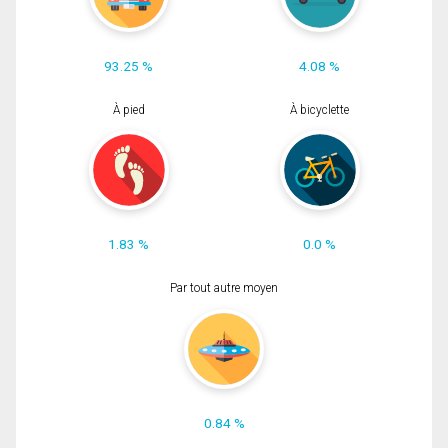
93.25 %
4.08 %
À pied
À bicyclette
1.83 %
0.0 %
Par tout autre moyen
0.84 %