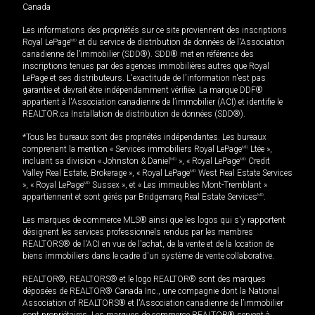
Canada
Les informations des propriétés sur ce site proviennent des inscriptions
Royal LePage
MD
et du service de distribution de données de l'Association
canadienne de l’immobilier (SDD®). SDD® met en référence des
inscriptions tenues par des agences immobilières autres que Royal
LePage et ses distributeurs. L'exactitude de l'information n'est pas
garantie et devrait être indépendamment vérifiée. La marque DDF®
appartient à l'Association canadienne de l’immobilier (ACI) et identifie le
REALTOR.ca Installation de distribution de données (SDD®).
*Tous les bureaux sont des propriétés indépendantes. Les bureaux
comprenant la mention « Services immobiliers Royal LePage
MD
Ltée »,
incluant sa division « Johnston & Daniel
MD
», « Royal LePage
MD
Credit
Valley Real Estate, Brokerage », « Royal LePage
MD
West Real Estate Services
», « Royal LePage
MD
Sussex », et « Les immeubles Mont-Tremblant »
appartiennent et sont gérés par Bridgemarq Real Estate Services
MD
.
Les marques de commerce MLS® ainsi que les logos qui s'y rapportent
désignent les services professionnels rendus par les membres
REALTORS® de l'ACI en vue de l'achat, de la vente et de la location de
biens immobiliers dans le cadre d'un système de vente collaborative.
REALTOR®, REALTORS® et le logo REALTOR® sont des marques
déposées de REALTOR® Canada Inc., une compagnie dont la National
Association of REALTORS® et l'Association canadienne de l’immobilier
sont propriétaires. Les marques de commerce REALTOR® servent à