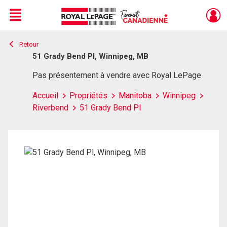
Menu
Retour
Live
En Direct
51 Grady Bend Pl, Winnipeg, MB
Pas présentement à vendre avec Royal LePage
Accueil
Propriétés
Manitoba
Winnipeg
Riverbend
51 Grady Bend Pl