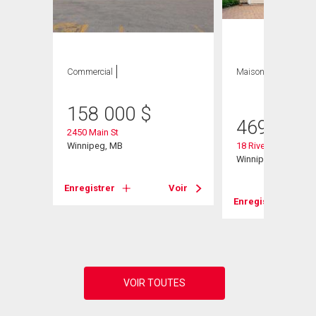
Commercial
Maison
3 CAC , 2
SDB
158 000
$
469 900
2450 Main St
Winnipeg, MB
18 Riverstone Rd
Winnipeg, MB
Enregistrer
Voir
Voir
Enregistrer