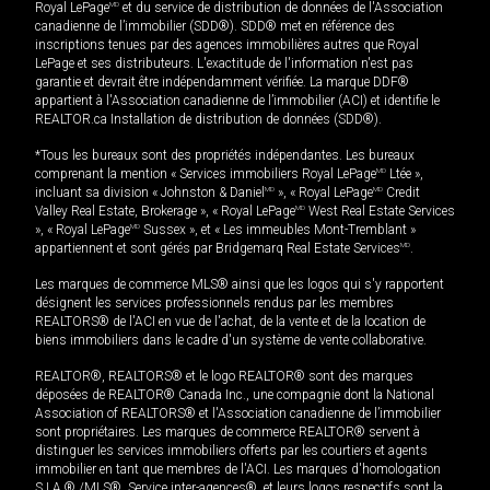
Royal LePage
MD
et du service de distribution de données de l'Association
canadienne de l’immobilier (SDD®). SDD® met en référence des
inscriptions tenues par des agences immobilières autres que Royal
LePage et ses distributeurs. L'exactitude de l'information n'est pas
garantie et devrait être indépendamment vérifiée. La marque DDF®
appartient à l'Association canadienne de l’immobilier (ACI) et identifie le
REALTOR.ca Installation de distribution de données (SDD®).
*Tous les bureaux sont des propriétés indépendantes. Les bureaux
comprenant la mention « Services immobiliers Royal LePage
MD
Ltée »,
incluant sa division « Johnston & Daniel
MD
», « Royal LePage
MD
Credit
Valley Real Estate, Brokerage », « Royal LePage
MD
West Real Estate Services
», « Royal LePage
MD
Sussex », et « Les immeubles Mont-Tremblant »
appartiennent et sont gérés par Bridgemarq Real Estate Services
MD
.
Les marques de commerce MLS® ainsi que les logos qui s'y rapportent
désignent les services professionnels rendus par les membres
REALTORS® de l'ACI en vue de l'achat, de la vente et de la location de
biens immobiliers dans le cadre d'un système de vente collaborative.
REALTOR®, REALTORS® et le logo REALTOR® sont des marques
déposées de REALTOR® Canada Inc., une compagnie dont la National
Association of REALTORS® et l'Association canadienne de l’immobilier
sont propriétaires. Les marques de commerce REALTOR® servent à
distinguer les services immobiliers offerts par les courtiers et agents
immobilier en tant que membres de l'ACI. Les marques d'homologation
S.I.A.® /MLS®, Service inter-agences®, et leurs logos respectifs sont la