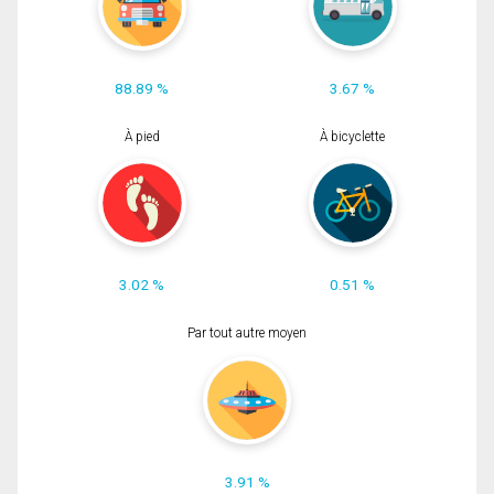
88.89 %
3.67 %
À pied
À bicyclette
3.02 %
0.51 %
Par tout autre moyen
3.91 %