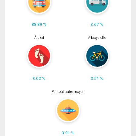
88.89 %
3.67 %
À pied
À bicyclette
3.02 %
0.51 %
Par tout autre moyen
3.91 %