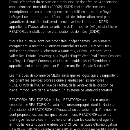
Royal LePage
MD
et du service de distribution de données de l'Association
canadienne de l’immobilier (SDD®). SDD® met en référence des
inscriptions tenues par des agences immobilières autres que Royal
LePage et ses distributeurs. L'exactitude de l'information n'est pas
garantie et devrait être indépendamment vérifiée. La marque DDF®
appartient à l'Association canadienne de l’immobilier (ACI) et identifie le
REALTOR.ca Installation de distribution de données (SDD®).
*Tous les bureaux sont des propriétés indépendantes. Les bureaux
comprenant la mention « Services immobiliers Royal LePage
MD
Ltée »,
incluant sa division « Johnston & Daniel
MD
», « Royal LePage
MD
Credit
Valley Real Estate, Brokerage », « Royal LePage
MD
West Real Estate Services
», « Royal LePage
MD
Sussex », et « Les immeubles Mont-Tremblant »
appartiennent et sont gérés par Bridgemarq Real Estate Services
MD
.
Les marques de commerce MLS® ainsi que les logos qui s'y rapportent
désignent les services professionnels rendus par les membres
REALTORS® de l'ACI en vue de l'achat, de la vente et de la location de
biens immobiliers dans le cadre d'un système de vente collaborative.
REALTOR®, REALTORS® et le logo REALTOR® sont des marques
déposées de REALTOR® Canada Inc., une compagnie dont la National
Association of REALTORS® et l'Association canadienne de l’immobilier
sont propriétaires. Les marques de commerce REALTOR® servent à
distinguer les services immobiliers offerts par les courtiers et agents
immobilier en tant que membres de l'ACI. Les marques d'homologation
S.I.A.® /MLS®, Service inter-agences®, et leurs logos respectifs sont la