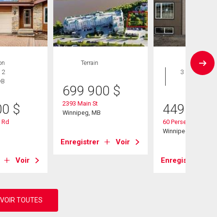
on
Terrain
Maison
 2
3 CAC , 3
DB
SDB
699 900
$
2393 Main St
00
$
449 900
Winnipeg, MB
e Rd
60 Perseus Way
B
Winnipeg, MB
Enregistrer
Voir
Voir
Enregistrer