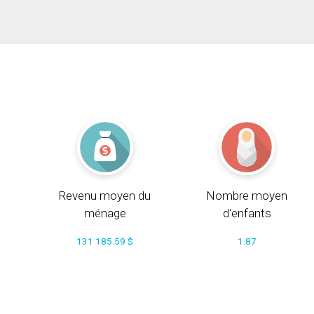
Revenu moyen du
Nombre moyen
ménage
d'enfants
131 185.59 $
1.87