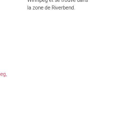
Winnipeg et se trouve dans
la zone de Riverbend.
peg,