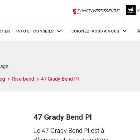
ZoneInvestisseurs RLP
TIER
INFO ET CONSEILS
JOIGNEZ-VOUS À NOUS
À
Page
eg
Riverbend
47 Grady Bend Pl
47 Grady Bend Pl
Le 47 Grady Bend Pl est à