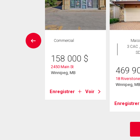
Maison
Commercial
Mais
 CAC , 3
3 CAC ,
SDB
S
158 000
$
2450 Main St
4 900
$
469 9
Winnipeg, MB
erstone Heights
18 Riverston
eg, MB
Winnipeg, M
Enregistrer
Voir
strer
Voir
Enregistrer