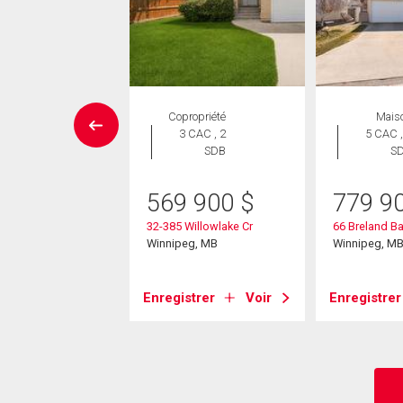
ropriété
Copropriété
Mais
 CAC , 1
3 CAC , 2
5 CAC ,
SDB
SDB
S
0 500
$
569 900
$
779 9
 Beliveau Road
32-385 Willowlake Cr
66 Breland B
eg, MB
Winnipeg, MB
Winnipeg, M
strer
Voir
Enregistrer
Voir
Enregistrer