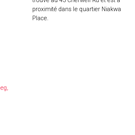
trouve au 45 Cherwell Rd et est à
proximité dans le quartier Niakwa
Place.
peg,