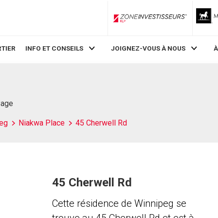
ZoneInvestisseurs RLP
TIER
INFO ET CONSEILS
JOIGNEZ-VOUS À NOUS
À
Page
eg
Niakwa Place
45 Cherwell Rd
45 Cherwell Rd
Cette résidence de Winnipeg se