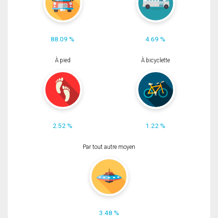
88.09 %
4.69 %
À pied
À bicyclette
2.52 %
1.22 %
Par tout autre moyen
3.48 %