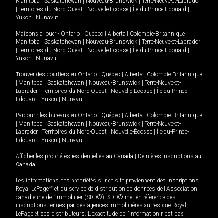
Manitoba
|
Saskatchewan
|
Nouveau-Brunswick
|
Terre-Neuve-et-Labrador
|
Territoires du Nord-Ouest
|
Nouvelle-Écosse
|
Île-du-Prince-Édouard
|
Yukon
|
Nunavut
.
Maisons à louer -
Ontario
|
Québec
|
Alberta
|
Colombie-Britannique
|
Manitoba
|
Saskatchewan
|
Nouveau-Brunswick
|
Terre-Neuve-et-Labrador
|
Territoires du Nord-Ouest
|
Nouvelle-Écosse
|
Île-du-Prince-Édouard
|
Yukon
|
Nunavut
.
Trouver des courtiers en
Ontario
|
Québec
|
Alberta
|
Colombie-Britannique
|
Manitoba
|
Saskatchewan
|
Nouveau-Brunswick
|
Terre-Neuve-et-
Labrador
|
Territoires du Nord-Ouest
|
Nouvelle-Écosse
|
Île-du-Prince-
Édouard
|
Yukon
|
Nunavut
Parcourir les bureaux en
Ontario
|
Québec
|
Alberta
|
Colombie-Britannique
|
Manitoba
|
Saskatchewan
|
Nouveau-Brunswick
|
Terre-Neuve-et-
Labrador
|
Territoires du Nord-Ouest
|
Nouvelle-Écosse
|
Île-du-Prince-
Édouard
|
Yukon
|
Nunavut
Afficher les propriétés résidentielles au Canada
|
Dernières inscriptions au
Canada
Les informations des propriétés sur ce site proviennent des inscriptions
Royal LePage
MD
et du service de distribution de données de l'Association
canadienne de l’immobilier (SDD®). SDD® met en référence des
inscriptions tenues par des agences immobilières autres que Royal
LePage et ses distributeurs. L'exactitude de l'information n'est pas