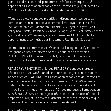
garantie et devrait être indépendamment vérifiée. La marque DDF®
appartient à l'Association canadienne de l’immobilier (ACI) et identifie le
REALTOR.ca Installation de distribution de données (SDD®).
*Tous les bureaux sont des propriétés indépendantes. Les bureaux
comprenant la mention « Services immobiliers Royal LePage
MD
Ltée »,
incluant sa division « Johnston & Daniel
MD
», « Royal LePage
MD
Credit
Valley Real Estate, Brokerage », « Royal LePage
MD
West Real Estate Services
», « Royal LePage
MD
Sussex », et « Les immeubles Mont-Tremblant »
appartiennent et sont gérés par Bridgemarq Real Estate Services
MD
.
Les marques de commerce MLS® ainsi que les logos qui s'y rapportent
désignent les services professionnels rendus par les membres
REALTORS® de l'ACI en vue de l'achat, de la vente et de la location de
biens immobiliers dans le cadre d'un système de vente collaborative.
REALTOR®, REALTORS® et le logo REALTOR® sont des marques
déposées de REALTOR® Canada Inc., une compagnie dont la National
Association of REALTORS® et l'Association canadienne de l’immobilier
sont propriétaires. Les marques de commerce REALTOR® servent à
distinguer les services immobiliers offerts par les courtiers et agents
immobilier en tant que membres de l'ACI. Les marques d'homologation
S.I.A.® /MLS®, Service inter-agences®, et leurs logos respectifs sont la
propriété de l'ACI, et ils servent à identifier les services immobiliers que
fournissent les courtiers et agents membres de l'ACI.
Royal LePage
MD
est une marque de commerce déposée de la Banque