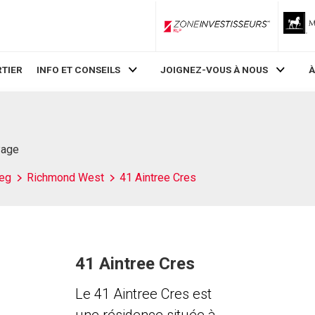
ZoneInvestisseurs RLP
TIER
INFO ET CONSEILS
JOIGNEZ-VOUS À NOUS
À
Page
eg
Richmond West
41 Aintree Cres
41 Aintree Cres
Le 41 Aintree Cres est