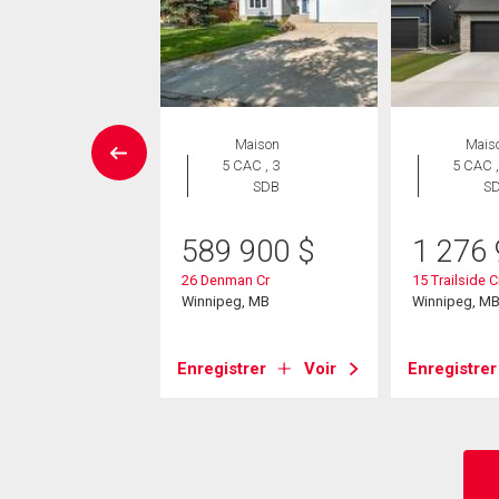
ropriété
Maison
Mais
 CAC , 2
5 CAC , 3
5 CAC ,
SDB
SDB
S
9 900
$
589 900
$
1 276
Barnes St
26 Denman Cr
15 Trailside 
eg, MB
Winnipeg, MB
Winnipeg, M
strer
Voir
Enregistrer
Voir
Enregistrer