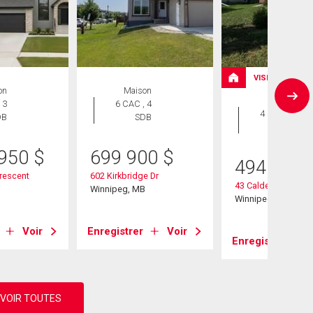
VISITE LIBRE
on
Maison
Maison
 3
6 CAC , 4
4 CAC , 3
DB
SDB
SDB
 950
$
699 900
$
494 900
Crescent
602 Kirkbridge Dr
43 Calder Bay
B
Winnipeg, MB
Winnipeg, MB
Voir
Enregistrer
Voir
Enregistrer