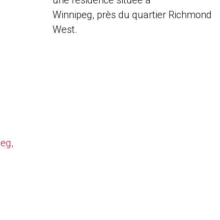
une résidence située à
Winnipeg, près du quartier Richmond
West.
peg,